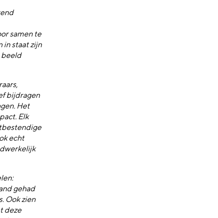
kend
door samen te
in staat zijn
n beeld
aars,
ef bijdragen
ngen. Het
act. Elk
stbestendige
ook echt
adwerkelijk
len:
pand gehad
s. Ook zien
et deze