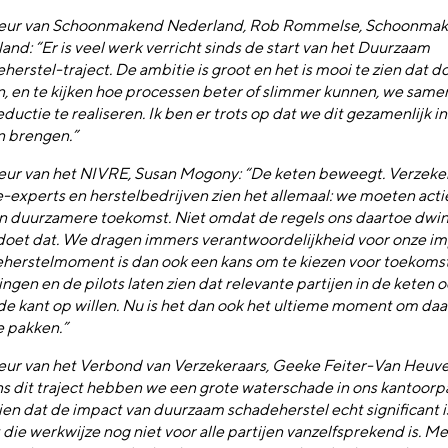
teur van Schoonmakend Nederland, Rob Rommelse, Schoonma
and: “Er is veel werk verricht sinds de start van het Duurzaam
herstel-traject. De ambitie is groot en het is mooi te zien dat 
, en te kijken hoe processen beter of slimmer kunnen, we samen 
ductie te realiseren. Ik ben er trots op dat we dit gezamenlijk i
 brengen.”
eur van het NIVRE, Susan Mogony: “De keten beweegt. Verzeker
-experts en herstelbedrijven zien het allemaal: we moeten acti
n duurzamere toekomst. Niet omdat de regels ons daartoe dwi
doet dat. We dragen immers verantwoordelijkheid voor onze imp
herstelmoment is dan ook een kans om te kiezen voor toekom
ingen en de pilots laten zien dat relevante partijen in de keten 
de kant op willen. Nu is het dan ook het ultieme moment om da
e pakken.”
eur van het Verbond van Verzekeraars, Geeke Feiter-Van Heuve
ns dit traject hebben we een grote waterschade in ons kantoor
ien dat de impact van duurzaam schadeherstel echt significant i
 die werkwijze nog niet voor alle partijen vanzelfsprekend is. M