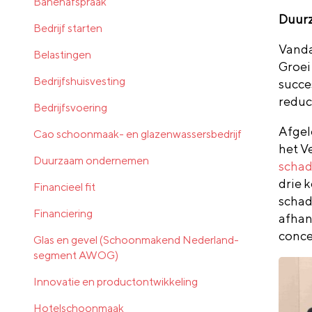
Banenafspraak
Duurz
Bedrijf starten
Vanda
Belastingen
Groei
Bedrijfshuisvesting
succe
reduc
Bedrijfsvoering
Afgel
Cao schoonmaak- en glazenwassersbedrijf
het V
Duurzaam ondernemen
schad
drie 
Financieel fit
schad
Financiering
afhan
conce
Glas en gevel (Schoonmakend Nederland-
segment AWOG)
Innovatie en productontwikkeling
Hotelschoonmaak