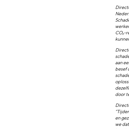
Direc
Nederl
Schade
werken
CO₂-re
kunnen
Direct
schade
aan ee
besef 
schade
oploss
dezelf
door t
Direct
“Tijde
en gez
we dat