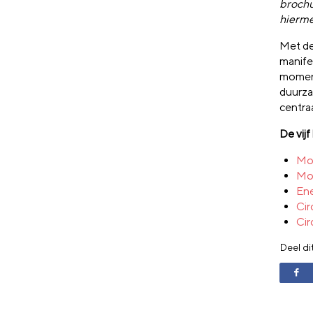
brochu
hierme
Met de
manife
moment
duurza
centraa
De vij
Mob
Mob
Ene
Cir
Cir
Deel di