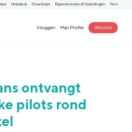
tact
Helpdesk
Downloads
Bijeenkomsten & Opleidingen
Pers
Inloggen
Mijn Profiel
Word lid
ans ontvangt
ke pilots rond
el