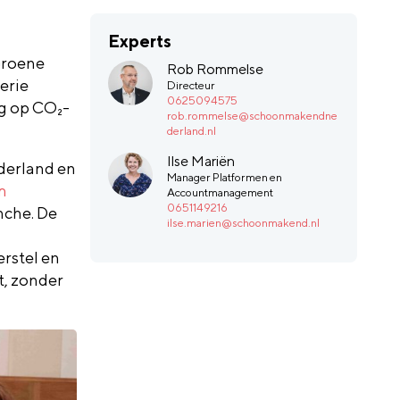
Experts
Groene
Rob Rommelse
erie
Directeur
0625094575
ag op CO₂-
rob.rommelse@schoonmakendne
derland.nl
Ilse Mariën
derland en
Manager Platformen en
m
Accountmanagement
0651149216
nche. De
ilse.marien@schoonmakend.nl
rstel en
t, zonder