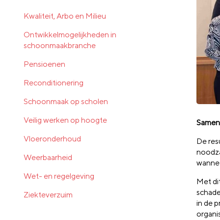
Kwaliteit, Arbo en Milieu
Ontwikkelmogelijkheden in
schoonmaakbranche
Pensioenen
Reconditionering
Schoonmaak op scholen
Veilig werken op hoogte
Samenw
Vloeronderhoud
De resu
noodza
Weerbaarheid
wannee
Wet- en regelgeving
Met di
schade
Ziekteverzuim
in de 
organi