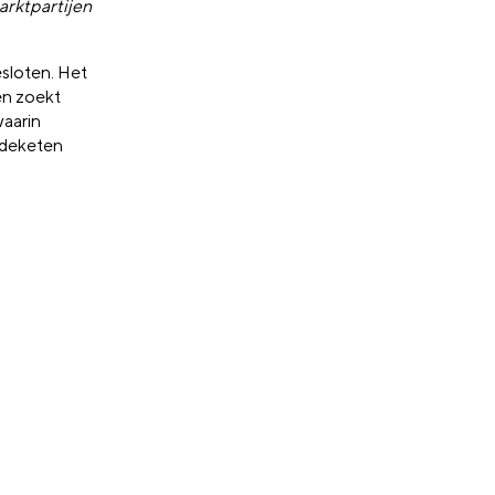
arktpartijen
esloten. Het
en zoekt
waarin
adeketen