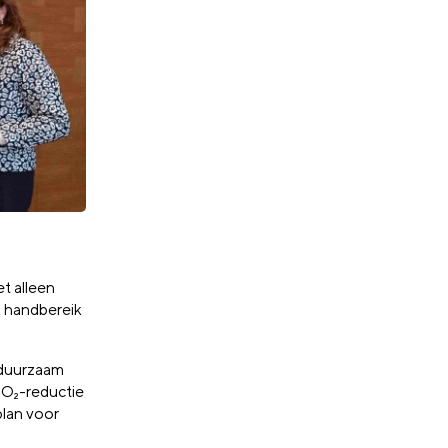
et alleen
n handbereik
t duurzaam
CO₂-reductie
plan voor