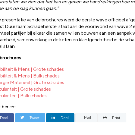
res laten we zien dat het kan en geven we handreikingen hoe m
e aan de slag kunnen gaan.”
 presentatie van de brochures werd de eerste wave officieel afg
st Duurzaam Schadeherstel staat aan de vooravond van wave 2 
eel partijen bij elkaar die samen willen bouwen aan een aanpak 
amheid, samenwerking in de keten en klantgerichtheid in de sch
l staan.
f brochures
iliteit & Mens | Grote schades
iliteit & Mens | Bulkschades
rgie Materieel | Grote schades
culariteit | Grote schades
culariteit | Bulkschades
t bericht
Deel
Tweet
Deel
Mail
Print