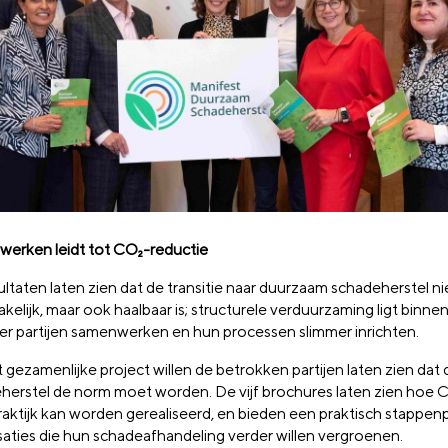
erken leidt tot CO₂-reductie
ltaten laten zien dat de transitie naar duurzaam schadeherstel ni
kelijk, maar ook haalbaar is; structurele verduurzaming ligt binne
r partijen samenwerken en hun processen slimmer inrichten.
t gezamenlijke project willen de betrokken partijen laten zien da
herstel de norm moet worden. De vijf brochures laten zien hoe 
praktijk kan worden gerealiseerd, en bieden een praktisch stappen
saties die hun schadeafhandeling verder willen vergroenen.