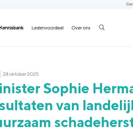
Con
Kennisbank
Ledenvoordeel
Over ons
28 oktober 2025
inister Sophie Herm
sultaten van landelij
uurzaam schadeherst