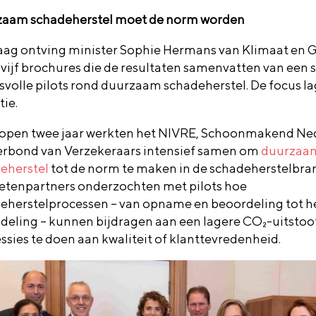
aam schadeherstel moet de norm worden
ag ontving minister Sophie Hermans van Klimaat en 
 vijf brochures die de resultaten samenvatten van een s
svolle pilots rond duurzaam schadeherstel. De focus l
tie.
open twee jaar werkten het NIVRE, Schoonmakend Ne
erbond van Verzekeraars intensief samen om
duurzaa
eherstel
tot de norm te maken in de schadeherstelbra
ketenpartners onderzochten met pilots hoe
eherstelprocessen – van opname en beoordeling tot he
deling – kunnen bijdragen aan een lagere CO₂-uitstoo
ssies te doen aan kwaliteit of klanttevredenheid.