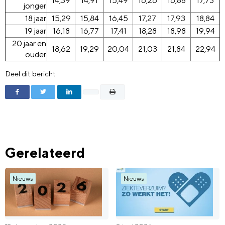
14,39
14,91
15,49
16,26
16,88
17,73
jonger
18 jaar
15,29
15,84
16,45
17,27
17,93
18,84
19 jaar
16,18
16,77
17,41
18,28
18,98
19,94
20 jaar en
18,62
19,29
20,04
21,03
21,84
22,94
ouder
Deel dit bericht
Gerelateerd
Nieuws
Nieuws