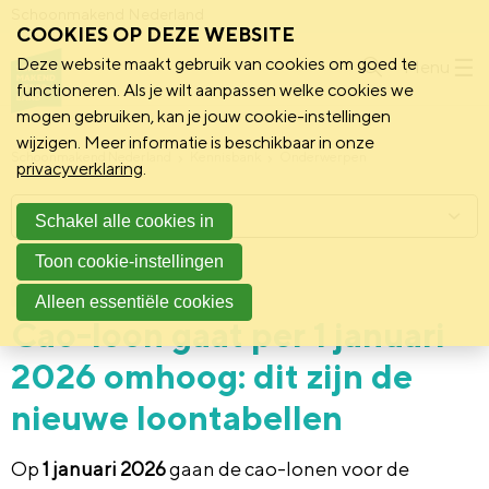
Schoonmakend Nederland
COOKIES OP DEZE WEBSITE
Deze website maakt gebruik van cookies om goed te
Menu
functioneren. Als je wilt aanpassen welke cookies we
mogen gebruiken, kan je jouw cookie-instellingen
wijzigen. Meer informatie is beschikbaar in onze
Schoonmakend Nederland
Kennisbank
Onderwerpen
privacyverklaring
.
Menu
Schakel alle cookies in
Toon cookie-instellingen
3 november 2025
Praktijk
Alleen essentiële cookies
Cao-loon gaat per 1 januari
2026 omhoog: dit zijn de
nieuwe loontabellen
Op
1 januari 2026
gaan de cao-lonen voor de