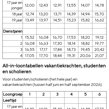
17 jaar en
12,00
12,43
12,91
13,55
14,07
14,78
jonger
18 jaar
12,74
13,20
13,71
14,39
14,94
15,70
19 jaar
13,49
13,97
14,51
15,23
15,82
16,62
Dienstjaren
1
15,52
16,08
16,70
17,53
18,20
19,12
2
16,08
16,63
17,30
18,14
18,82
19,77
3
16,55
17,17
17,84
18,73
19,45
20,42
4
17,05
17,70
18,44
19,31
20,06
21,07
All-in-loontabellen vakantiekrachten, studenten
en scholieren
Voor studenten/scholieren (het hele jaar) en
vakantiekrachten (tussen half juni en half september 2026).
Loongroep
1
2
3
4
5
6
Leeftijd
17 jaar en