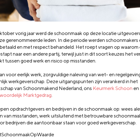
oktober vorig jaar werd de schoonmaak op deze locatie uitgevoe
ze gerenommeerde leden. In die periode werden schoonmakers
tbetaald en met respect behandeld. Het roept vragen op waarom e
tapt naar een andere partij, terwijl juist in dit soort keuzes het ve
t tussen goed werk en risico op misstanden.
an voor eerlijk werk, zorgvuldige naleving van wet- en regelgevin
nlijk werkgeverschap. Deze uitgangspunten zijn verankerd in het
tschap van Schoonmakend Nederland, ons
Keurmerk Schoon
en
woordelijk Marktgedrag
.
epen opdrachtgevers en bedrijven in de schoonmaak op: wees ale
en van misstanden, werk uitsluitend met betrouwbare schoonmaa
oor bedrijven die aantoonbaar staan voor goed werkgeverschap.
tSchoonmaakOpWaarde