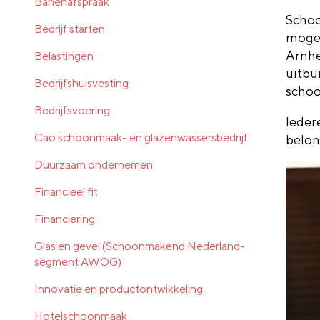
Banenafspraak
Schoo
Bedrijf starten
mogel
Arnhe
Belastingen
uitbui
Bedrijfshuisvesting
schoo
Bedrijfsvoering
Ieder
Cao schoonmaak- en glazenwassersbedrijf
belon
Duurzaam ondernemen
Financieel fit
Financiering
Glas en gevel (Schoonmakend Nederland-
segment AWOG)
Innovatie en productontwikkeling
Hotelschoonmaak