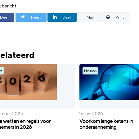
t bericht
Deel
Tweet
Deel
Mail
Print
elateerd
ws
Nieuws
ember 2025
16 juni 2026
 wetten en regels voor
Voorkom lange ketens in
emers in 2026
onderaanneming