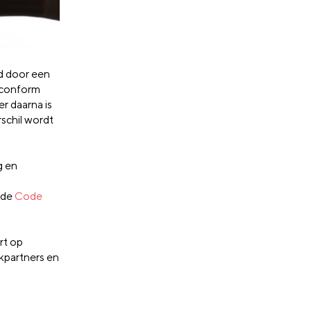
rd door een
 conform
r daarna is
rschil wordt
g en
 de
Code
rt op
kpartners en