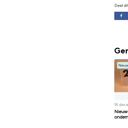
Deel di
Ger
Nieu
18 dec
Nieuwe
ondern