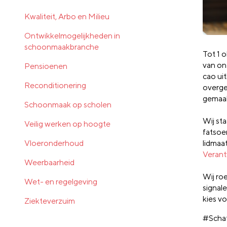
Kwaliteit, Arbo en Milieu
Ontwikkelmogelijkheden in
schoonmaakbranche
Tot 1 
van on
Pensioenen
cao ui
Reconditionering
overges
gemaak
Schoonmaak op scholen
Wij sta
Veilig werken op hoogte
fatsoe
Vloeronderhoud
lidmaa
Verant
Weerbaarheid
Wij ro
Wet- en regelgeving
signal
kies v
Ziekteverzuim
#Scha