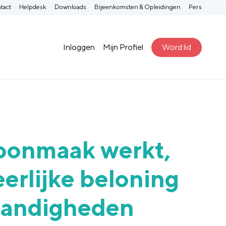
tact
Helpdesk
Downloads
Bijeenkomsten & Opleidingen
Pers
Inloggen
Mijn Profiel
Word lid
hoonmaak werkt,
eerlijke beloning
standigheden