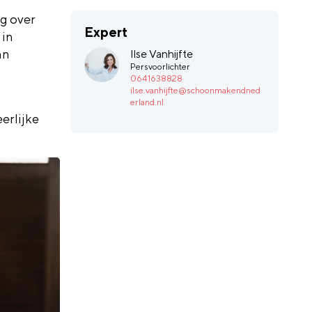
g over
Expert
 in
an
Ilse Vanhijfte
Persvoorlichter
0641638828
ilse.vanhijfte@schoonmakendned
erland.nl
erlijke