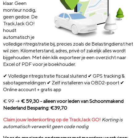
klaar. Geen
monteur nodig,
geen gedoe. De
TrackJack GO!
houdt
automatisch je
volledige ritregistratie bij, precies zoals de Belastingdienst het
wil zien. Kilometerstand, adres, privé of zakelijk alles wordt
bijgehouden. Met één klik exporteer je een overzicht naar
Excel of PDF voor je boekhouder.
✔ Volledige ritregistratie fiscaal sluitend ✔ GPS tracking &
sabotagemeldingen ✔ Zelf installeren via OBD2-poort ✔
Online account + gratis app
€ 99 →
€ 59,30 - alleen voor leden van Schoonmakend
Nederland Besparing: €39,70
C
laim jouw ledenkorting op de TrackJack GO!
Korting is
automatisch verwerkt geen code nodig