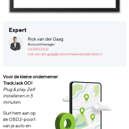
Expert
Rick van der Gaag
Accountmanager
0612833302
rick.van.der.gaag@schoonmakendnederland.nl
Voor de kleine ondernemer:
TrackJack GO!
Plug & play. Zelf
installeren in 5
minuten.
Sluit hem aan op
de OBD2-poort
van je auto en