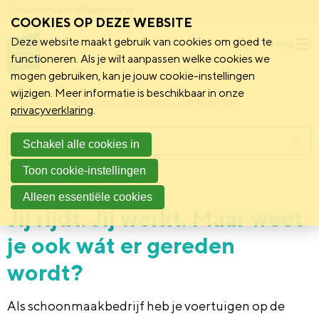
Schoonmakend Nederland
COOKIES OP DEZE WEBSITE
Deze website maakt gebruik van cookies om goed te
Menu
functioneren. Als je wilt aanpassen welke cookies we
mogen gebruiken, kan je jouw cookie-instellingen
wijzigen. Meer informatie is beschikbaar in onze
Schoonmakend Nederland
Kennisbank
Onderwerpen
privacyverklaring
.
Menu
Schakel alle cookies in
Toon cookie-instellingen
25 februari 2026
Vereniging
Alleen essentiële cookies
Jij rijdt. Jij werkt. Maar weet
je ook wát er gereden
wordt?
Als schoonmaakbedrijf heb je voertuigen op de