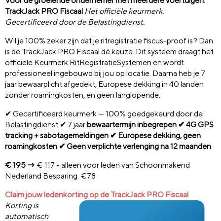
Voor de groeiende ondernemer met meerdere voertuigen:
TrackJack PRO Fiscaal
Het officiële keurmerk.
Gecertificeerd door de Belastingdienst.
Wil je 100% zeker zijn dat je ritregistratie fiscus-proof is? Dan
is de TrackJack PRO Fiscaal dé keuze. Dit systeem draagt het
officiële Keurmerk RitRegistratieSystemen en wordt
professioneel ingebouwd bij jou op locatie. Daarna heb je 7
jaar bewaarplicht afgedekt, Europese dekking in 40 landen
zonder roamingkosten, en geen langlopende.
✔ Gecertificeerd keurmerk — 100% goedgekeurd door de
Belastingdienst ✔ 7 jaar
bewaartermijn inbegrepen ✔ 4G GPS
tracking + sabotagemeldingen ✔ Europese dekking, geen
roamingkosten ✔ Geen verplichte verlenging na 12 maanden
€ 195 →
€ 117 - alleen voor leden van Schoonmakend
Nederland Besparing: €78
Claim jouw ledenkorting op d
e TrackJack PRO Fiscaal
Korting is
automatisch