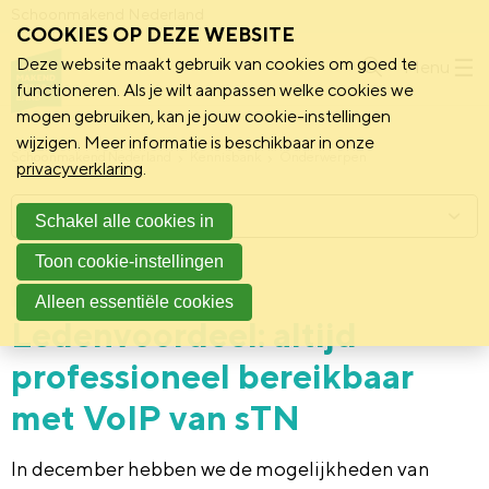
Schoonmakend Nederland
COOKIES OP DEZE WEBSITE
Deze website maakt gebruik van cookies om goed te
Menu
functioneren. Als je wilt aanpassen welke cookies we
mogen gebruiken, kan je jouw cookie-instellingen
wijzigen. Meer informatie is beschikbaar in onze
Schoonmakend Nederland
Kennisbank
Onderwerpen
privacyverklaring
.
Menu
Schakel alle cookies in
Toon cookie-instellingen
25 februari 2026
Vereniging
Alleen essentiële cookies
Ledenvoordeel: altijd
professioneel bereikbaar
met VoIP van sTN
In december hebben we de mogelijkheden van