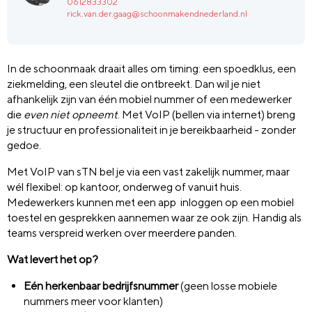
0612833302
rick.van.der.gaag@schoonmakendnederland.nl
In de schoonmaak draait alles om timing: een spoedklus, een
ziekmelding, een sleutel die ontbreekt. Dan wil je niet
afhankelijk zijn van één mobiel nummer of een medewerker
die
even niet opneemt
. Met VoIP (bellen via internet) breng
je structuur en professionaliteit in je bereikbaarheid - zonder
gedoe.
Met VoIP van
sTN
bel je via een vast zakelijk nummer, maar
wél flexibel: op kantoor, onderweg of vanuit huis.
Medewerkers kunnen met een app inloggen op een mobiel
toestel en gesprekken aannemen waar ze ook zijn. Handig als
teams verspreid werken over meerdere panden.
Wat levert het op?
Eén herkenbaar bedrijfsnummer
(geen losse mobiele
nummers meer voor klanten)