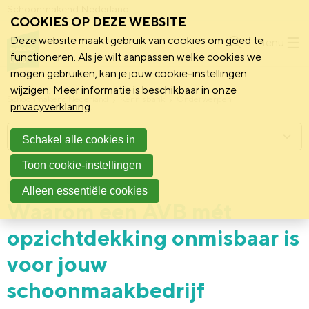
Schoonmakend Nederland
COOKIES OP DEZE WEBSITE
Deze website maakt gebruik van cookies om goed te
Menu
functioneren. Als je wilt aanpassen welke cookies we
mogen gebruiken, kan je jouw cookie-instellingen
wijzigen. Meer informatie is beschikbaar in onze
Schoonmakend Nederland
Kennisbank
Onderwerpen
privacyverklaring
.
Menu
Schakel alle cookies in
Toon cookie-instellingen
25 februari 2026
Vereniging
Alleen essentiële cookies
Waarom een AVB mét
opzichtdekking onmisbaar is
voor jouw
schoonmaakbedrijf