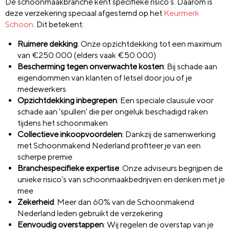
De schoonmaakbranche kent specifieke risico’s. Daarom is
deze verzekering speciaal afgestemd op het
Keurmerk
Schoon
. Dit betekent:
Ruimere dekking
:
Onze opzichtdekking tot een maximum
van €250.000 (elders vaak €50.000)
Bescherming tegen onverwachte kosten
:
Bij schade aan
eigendommen van klanten of letsel door jou of je
medewerkers
Opzichtdekking inbegrepen
:
Een speciale clausule voor
schade aan 'spullen' die per ongeluk beschadigd raken
tijdens het schoonmaken
Collectieve inkoopvoordelen
:
Dankzij de samenwerking
met Schoonmakend Nederland profiteer je van een
scherpe premie
Branchespecifieke expertise
:
Onze adviseurs begrijpen de
unieke risico’s van schoonmaakbedrijven en denken met je
mee
Zekerheid
:
Meer dan 60% van de Schoonmakend
Nederland leden gebruikt de verzekering
Eenvoudig overstappen
:
Wij regelen de overstap van je