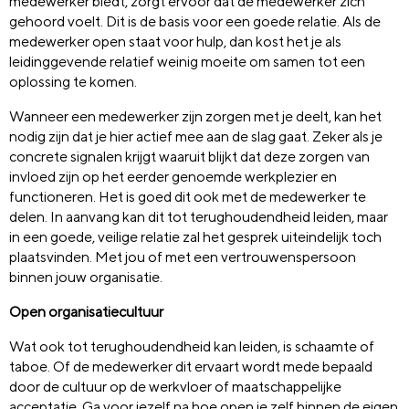
medewerker biedt, zorgt ervoor dat de medewerker zich
gehoord voelt. Dit is de basis voor een goede relatie. Als de
medewerker open staat voor hulp, dan kost het je als
leidinggevende relatief weinig moeite om samen tot een
oplossing te komen.
Wanneer een medewerker zijn zorgen met je deelt, kan het
nodig zijn dat je hier actief mee aan de slag gaat. Zeker als je
concrete signalen krijgt waaruit blijkt dat deze zorgen van
invloed zijn op het eerder genoemde werkplezier en
functioneren. Het is goed dit ook met de medewerker te
delen. In aanvang kan dit tot terughoudendheid leiden, maar
in een goede, veilige relatie zal het gesprek uiteindelijk toch
plaatsvinden. Met jou of met een vertrouwenspersoon
binnen jouw organisatie.
Open organisatiecultuur
Wat ook tot terughoudendheid kan leiden, is schaamte of
taboe. Of de medewerker dit ervaart wordt mede bepaald
door de cultuur op de werkvloer of maatschappelijke
acceptatie. Ga voor jezelf na hoe open je zelf binnen de eigen