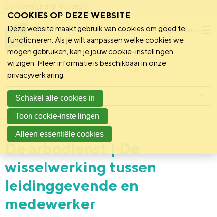
Schoonmakend Nederland
COOKIES OP DEZE WEBSITE
Deze website maakt gebruik van cookies om goed te
Menu
functioneren. Als je wilt aanpassen welke cookies we
mogen gebruiken, kan je jouw cookie-instellingen
wijzigen. Meer informatie is beschikbaar in onze
Schoonmakend Nederland
Kennisbank
Onderwerpen
privacyverklaring
.
Menu
Schakel alle cookies in
Toon cookie-instellingen
26 februari 2026
Vereniging
Alleen essentiële cookies
De arbodienst | De
wisselwerking tussen
leidinggevende en
medewerker