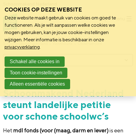
Schoonmakend Nederland
COOKIES OP DEZE WEBSITE
Deze website maakt gebruik van cookies om goed te
Menu
functioneren. Als je wilt aanpassen welke cookies we
mogen gebruiken, kan je jouw cookie-instellingen
wijzigen. Meer informatie is beschikbaar in onze
Schoonmakend Nederland
Kennisbank
Onderwerpen
privacyverklaring
.
Menu
Schakel alle cookies in
Toon cookie-instellingen
4 maart 2026
mdl fonds
Nieuws
Alleen essentiële cookies
Schoonmakend Nederland
steunt landelijke petitie
voor schone schoolwc’s
Het
mdl fonds (voor (maag, darm en lever)
is een