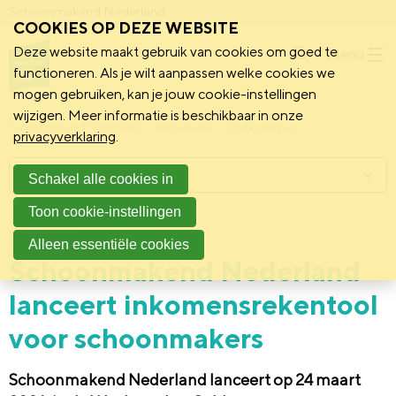
Schoonmakend Nederland
COOKIES OP DEZE WEBSITE
Deze website maakt gebruik van cookies om goed te
Menu
functioneren. Als je wilt aanpassen welke cookies we
mogen gebruiken, kan je jouw cookie-instellingen
wijzigen. Meer informatie is beschikbaar in onze
Schoonmakend Nederland
Kennisbank
Onderwerpen
privacyverklaring
.
Menu
Schakel alle cookies in
Toon cookie-instellingen
24 maart 2026
Persbericht
Alleen essentiële cookies
Schoonmakend Nederland
lanceert inkomensrekentool
voor schoonmakers
Schoonmakend Nederland lanceert op 24 maart