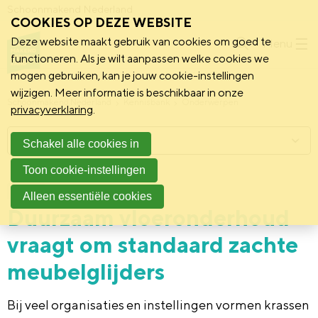
Schoonmakend Nederland
COOKIES OP DEZE WEBSITE
Deze website maakt gebruik van cookies om goed te
Menu
functioneren. Als je wilt aanpassen welke cookies we
mogen gebruiken, kan je jouw cookie-instellingen
wijzigen. Meer informatie is beschikbaar in onze
Schoonmakend Nederland
Kennisbank
Onderwerpen
privacyverklaring
.
Menu
Schakel alle cookies in
Toon cookie-instellingen
7 juli 2026
Praktijk
Alleen essentiële cookies
Duurzaam vloeronderhoud
vraagt om standaard zachte
meubelglijders
Bij veel organisaties en instellingen vormen krassen