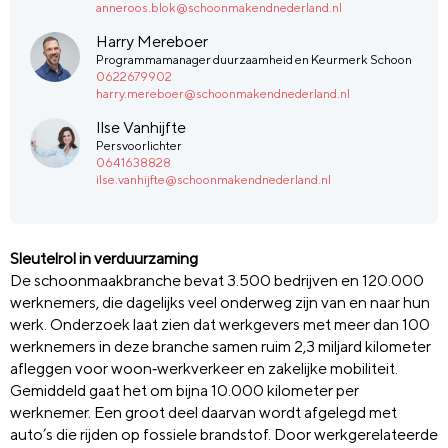
anneroos.blok@schoonmakendnederland.nl
Harry Mereboer
Programmamanager duurzaamheid en Keurmerk Schoon
0622679902
harry.mereboer@schoonmakendnederland.nl
Ilse Vanhijfte
Persvoorlichter
0641638828
ilse.vanhijfte@schoonmakendnederland.nl
Sleutelrol in verduurzaming
De schoonmaakbranche bevat 3.500 bedrijven en 120.000
werknemers, die dagelijks veel onderweg zijn van en naar hun
werk. Onderzoek laat zien dat werkgevers met meer dan 100
werknemers in deze branche samen ruim 2,3 miljard kilometer
afleggen voor woon‑werkverkeer en zakelijke mobiliteit.
Gemiddeld gaat het om bijna 10.000 kilometer per
werknemer. Een groot deel daarvan wordt afgelegd met
auto’s die rijden op fossiele brandstof. Door werkgerelateerde