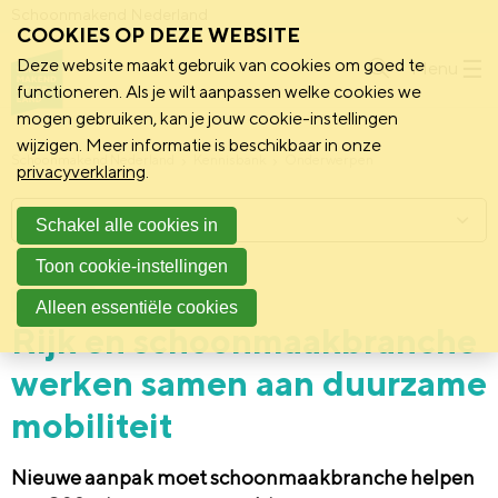
Schoonmakend Nederland
COOKIES OP DEZE WEBSITE
Deze website maakt gebruik van cookies om goed te
Menu
functioneren. Als je wilt aanpassen welke cookies we
mogen gebruiken, kan je jouw cookie-instellingen
wijzigen. Meer informatie is beschikbaar in onze
Schoonmakend Nederland
Kennisbank
Onderwerpen
privacyverklaring
.
Menu
Schakel alle cookies in
Toon cookie-instellingen
12 juni 2026
Persbericht
Alleen essentiële cookies
Rijk en schoonmaakbranche
werken samen aan duurzame
mobiliteit
Nieuwe aanpak moet schoonmaakbranche helpen