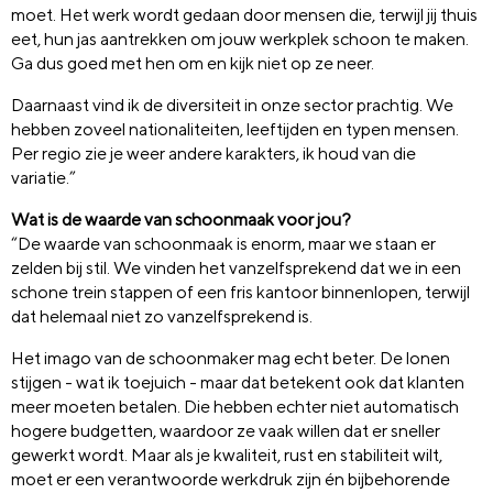
moet. Het werk wordt gedaan door mensen die, terwijl jij thuis
eet, hun jas aantrekken om jouw werkplek schoon te maken.
Ga dus goed met hen om en kijk niet op ze neer.
Daarnaast vind ik de diversiteit in onze sector prachtig. We
hebben zoveel nationaliteiten, leeftijden en typen mensen.
Per regio zie je weer andere karakters, ik houd van die
variatie.”
Wat is de waarde van schoonmaak voor jou?
“De waarde van schoonmaak is enorm, maar we staan er
zelden bij stil. We vinden het vanzelfsprekend dat we in een
schone trein stappen of een fris kantoor binnenlopen, terwijl
dat helemaal niet zo vanzelfsprekend is.
Het imago van de schoonmaker mag echt beter. De lonen
stijgen - wat ik toejuich - maar dat betekent ook dat klanten
meer moeten betalen. Die hebben echter niet automatisch
hogere budgetten, waardoor ze vaak willen dat er sneller
gewerkt wordt. Maar als je kwaliteit, rust en stabiliteit wilt,
moet er een verantwoorde werkdruk zijn én bijbehorende