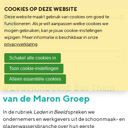
Schoonmakend Nederland
COOKIES OP DEZE WEBSITE
Deze website maakt gebruik van cookies om goed te
Menu
functioneren. Als je wilt aanpassen welke cookies we
mogen gebruiken, kan je jouw cookie-instellingen
wijzigen. Meer informatie is beschikbaar in onze
Schoonmakend Nederland
Kennisbank
Onderwerpen
privacyverklaring
.
Menu
Schakel alle cookies in
Toon cookie-instellingen
9 juli 2026
Vereniging
Alleen essentiële cookies
#LedenInBeeld: Bas Tham
van de Maron Groep
In de rubriek
Leden in Beeld
spreken we
ondernemers en werkgevers uit de schoonmaak- en
glazenwassersbranche over hun eerste