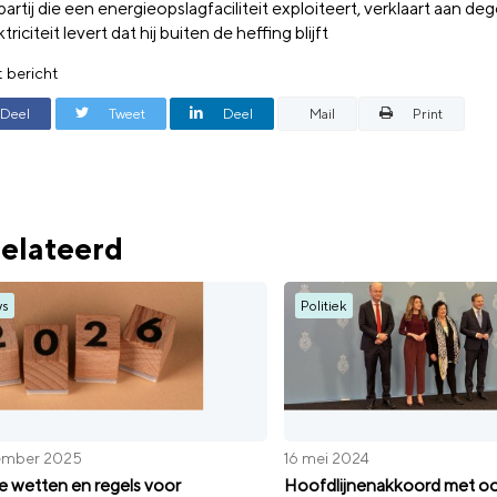
partij die een energieopslagfaciliteit exploiteert, verklaart aan de
ktriciteit levert dat hij buiten de heffing blijft
t bericht
Deel
Tweet
Deel
Mail
Print
elateerd
ws
Politiek
ember 2025
16 mei 2024
 wetten en regels voor
Hoofdlijnenakkoord met o