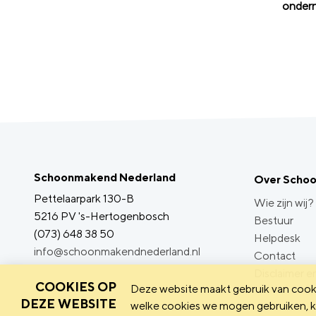
ondern
Schoonmakend Nederland
Over Scho
Pettelaarpark 130-B
Wie zijn wij?
5216 PV 's-Hertogenbosch
Bestuur
(073) 648 38 50
Helpdesk
info@schoonmakendnederland.nl
Contact
Disclaimer en
COOKIES OP
Deze website maakt gebruik van cooki
DEZE WEBSITE
welke cookies we mogen gebruiken, ka