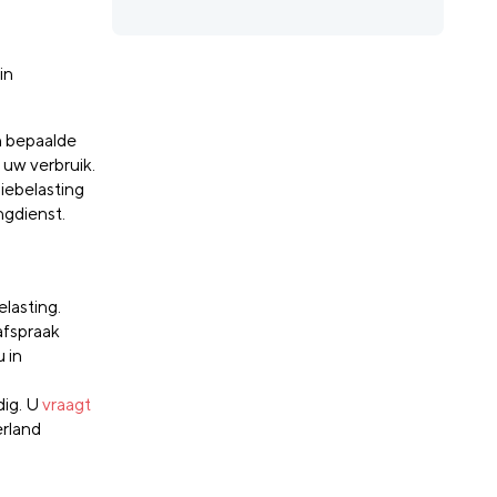
in
en bepaalde
 uw verbruik.
giebelasting
ngdienst.
lasting.
afspraak
 in
dig. U
vraagt
rland