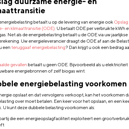
lag duurzame energie- en
maattransitie
energiebelasting betaalt u op de levering van energie ook
Opslag
e- en klimaattransitie (ODE)
. U betaalt ODE per verbruikte kWh el
as. Net als de energiebelasting betaalt u de ODE via uw jaarlijkse
erekening. Uw energieleverancier draagt de ODE af aan de Belast
u een
teruggaaf energiebelasting
? Dan krijgt u ook een bedrag 
alde gevallen
betaalt u geen ODE. Bijvoorbeeld als u elektricite
uwbare energiebronnen of zelf biogas wint.
bele energiebelasting voorkomen
energie opslaat en dat vervolgens verkoopt, kan het voorkomen da
elasting over moet betalen. Een keer voor het opslaan, en een ke
k. U kunt deze dubbele belasting voorkomen als:
partij die een energieopslagfaciliteit exploiteert een grootverbrui
ft