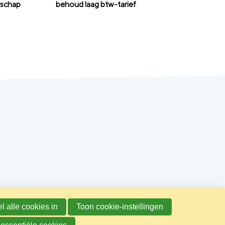
rschap
behoud laag btw-tarief
l alle cookies in
Toon cookie-instellingen