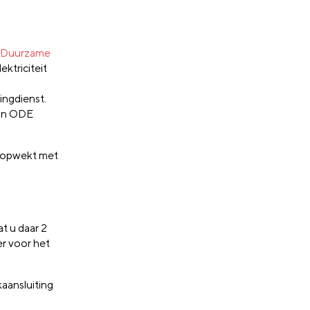
 Duurzame
ektriciteit
ingdienst.
aan ODE
it opwekt met
t u daar 2
er voor het
kaansluiting