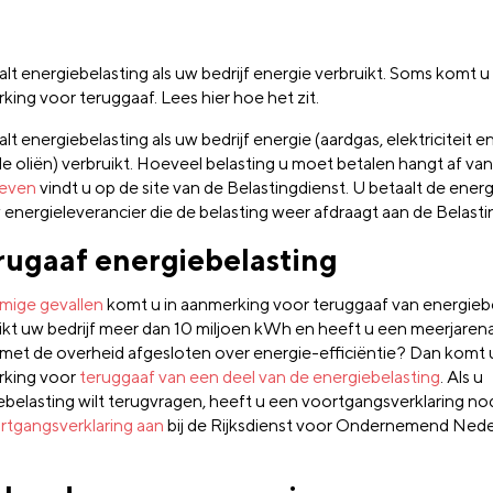
lt energiebelasting als uw bedrijf energie verbruikt. Soms komt u 
king voor teruggaaf. Lees hier hoe het zit.
lt energiebelasting als uw bedrijf energie (aardgas, elektriciteit 
e oliën) verbruikt. Hoeveel belasting u moet betalen hangt af van
ieven
vindt u op de site van de Belastingdienst. U betaalt de ener
 energieleverancier die de belasting weer afdraagt aan de Belasti
rugaaf energiebelasting
mige gevallen
komt u in aanmerking voor teruggaaf van energiebe
ikt uw bedrijf meer dan 10 miljoen kWh en heeft u een meerjaren
met de overheid afgesloten over energie-efficiëntie? Dan komt u
king voor
teruggaaf van een deel van de energiebelasting
. Als u
ebelasting wilt terugvragen, heeft u een voortgangsverklaring no
rtgangsverklaring aan
bij de Rijksdienst voor Ondernemend Nede