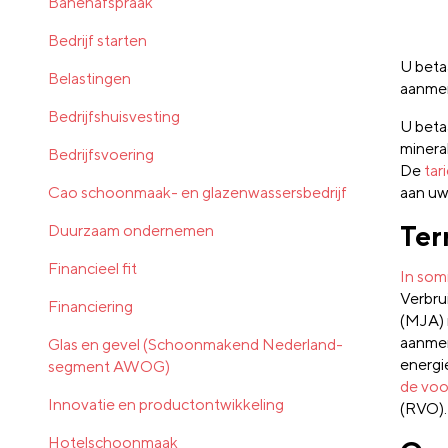
Banenafspraak
Bedrijf starten
U betaa
Belastingen
aanmer
Bedrijfshuisvesting
U betaa
mineral
Bedrijfsvoering
De
tar
Cao schoonmaak- en glazenwassersbedrijf
aan uw
Ter
Duurzaam ondernemen
Financieel fit
In som
Verbru
Financiering
(MJA) 
aanmer
Glas en gevel (Schoonmakend Nederland-
energi
segment AWOG)
de voo
Innovatie en productontwikkeling
(RVO).
Hotelschoonmaak