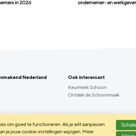
emers in 2026
ondernemer- en werkgeve
onmakend Nederland
Ook interessant
Keurmerk Schoon
Ontdek de Schoonmaak
 privacy beleid
es om goed te functioneren. Als je wilt aanpassen
Schake
n je jouw cookie-instellingen wijzigen. Meer