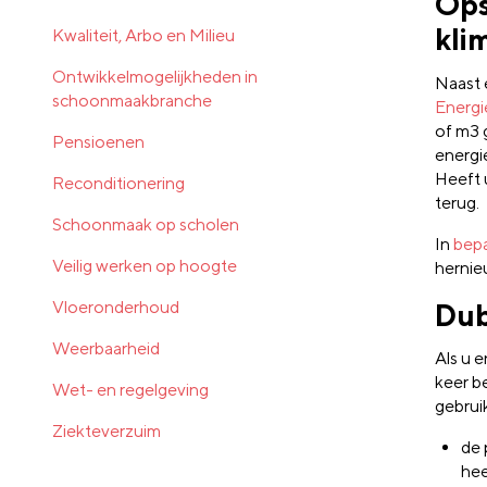
Ops
kli
Kwaliteit, Arbo en Milieu
Ontwikkelmogelijkheden in
Naast 
schoonmaakbranche
Energi
of m3 g
Pensioenen
energi
Heeft 
Reconditionering
terug.
Schoonmaak op scholen
In
bepa
Veilig werken op hoogte
hernie
Vloeronderhoud
Dub
Weerbaarheid
Als u 
keer b
Wet- en regelgeving
gebrui
Ziekteverzuim
de 
hee