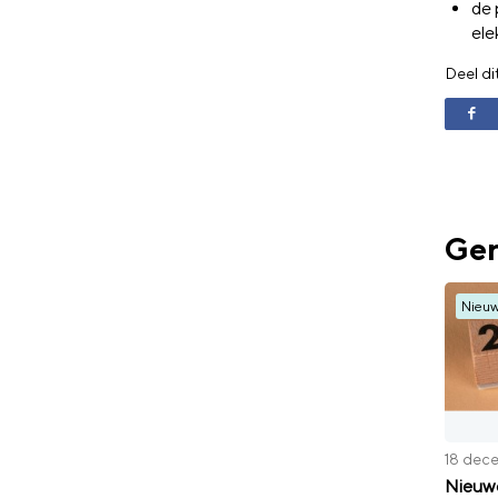
de 
ele
Deel di
Ger
Nieu
18 dec
Nieuwe