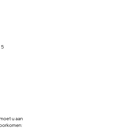
 5
 moet u aan
voorkomen: