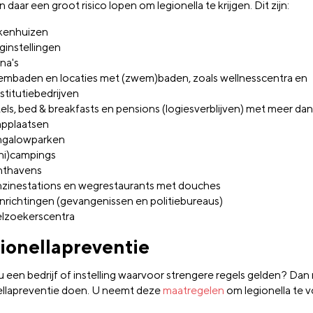
daar een groot risico lopen om legionella te krijgen. Dit zijn:
kenhuizen
ginstellingen
na's
mbaden en locaties met (zwem)baden, zoals wellnesscentra en
stitutiebedrijven
els, bed & breakfasts en pensions (logiesverblijven) met meer dan
applaatsen
ngalowparken
ni)campings
hthavens
zinestations en wegrestaurants met douches
inrichtingen (gevangenissen en politiebureaus)
elzoekerscentra
ionellapreventie
u een bedrijf of instelling waarvoor strengere regels gelden? Dan
ellapreventie doen. U neemt deze
maatregelen
om legionella te 