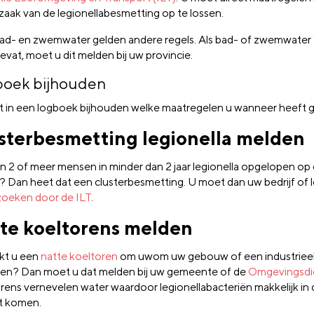
zaak van de legionellabesmetting op te lossen.
ad- en zwemwater gelden andere regels. Als bad- of zwemwater 
evat, moet u dit melden bij uw provincie.
oek bijhouden
 in een logboek bijhouden welke maatregelen u wanneer heeft
sterbesmetting legionella melden
 2 of meer mensen in minder dan 2 jaar legionella opgelopen op
e? Dan heet dat een clusterbesmetting. U moet dan uw bedrijf of 
oeken door de ILT
.
te koeltorens melden
kt u een
natte koeltoren
om uwom uw gebouw of een industrieel
len? Dan moet u dat melden bij uw gemeente of de
Omgevingsdi
rens vernevelen water waardoor legionellabacteriën makkelijk in 
t komen.