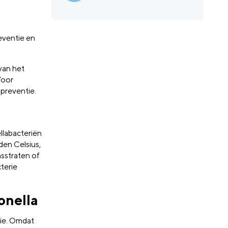
eventie en
van het
Voor
apreventie.
llabacteriën
en Celsius,
asstraten of
cterie
onella
tie. Omdat