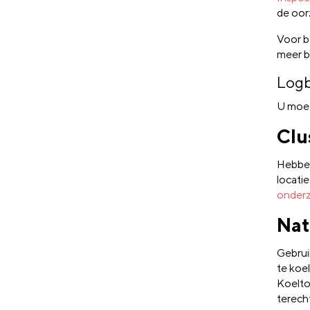
de oor
Voor b
meer b
Logb
U moet
Clu
Hebben
locati
onderz
Nat
Gebrui
te koe
Koelto
terech