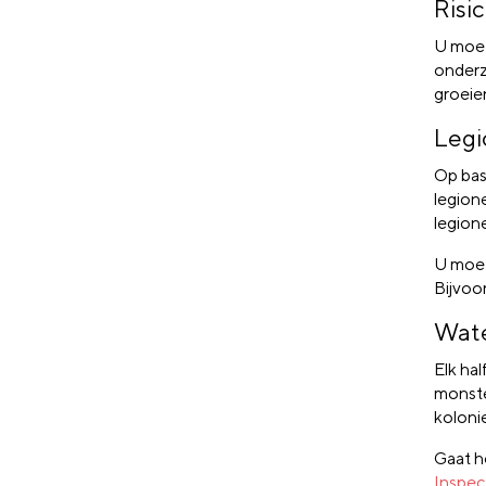
Risi
U moet
onderzo
groeie
Legi
Op bas
legion
legion
U moet
Bijvoo
Wate
Elk hal
monste
koloni
Gaat h
Inspec