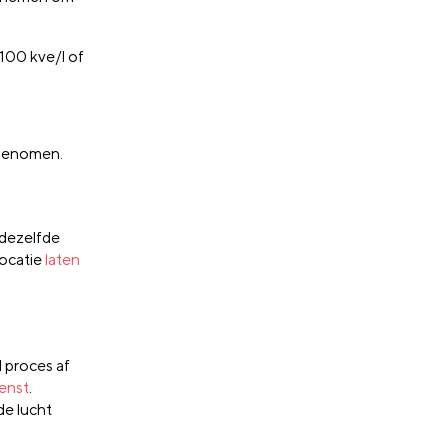
100 kve/l of
 genomen.
 dezelfde
locatie
laten
 proces af
enst
.
de lucht