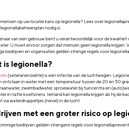
mensen op uw locatie kans op legionella? Lees over legionellapr
legionellabeheersplan nodig is.
genaar van een gebouw bent u verantwoordelijk voor de kwaliteit 
ater. U moet ervoor zorgen dat mensen geen legionella krijgen. 
e bedrijven en organisaties gelden strenge regels voor legionell
 is legionella?
ella
(veteranenziekte) is een infectie van de luchtwegen. Legione
 ontstaan in water met een temperatuur tussen de 20 en 50 grad
kraanwater, zwembadwater, sproeiwater bij tuincentra en (auto)w
er in natte koeltorens. Iemand kan legionella krijgen als hij de ba
 via waterdruppeltjes (nevel) in de lucht.
rijven met een groter risico op legi
ommige bedrijven gelden strengere regels voor legionellapreven