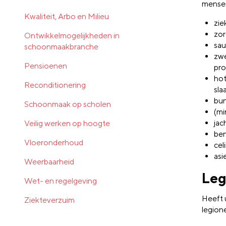
mensen 
Kwaliteit, Arbo en Milieu
zie
zor
Ontwikkelmogelijkheden in
sau
schoonmaakbranche
zwe
Pensioenen
pro
hot
Reconditionering
sla
bu
Schoonmaak op scholen
(mi
jac
Veilig werken op hoogte
ben
Vloeronderhoud
cel
asi
Weerbaarheid
Leg
Wet- en regelgeving
Heeft 
Ziekteverzuim
legion