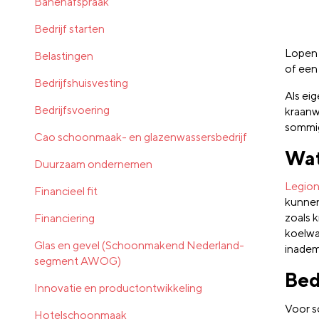
Banenafspraak
Bedrijf starten
Lopen 
Belastingen
of een 
Bedrijfshuisvesting
Als ei
Bedrijfsvoering
kraanw
sommig
Cao schoonmaak- en glazenwassersbedrijf
Wat
Duurzaam ondernemen
Legion
Financieel fit
kunnen
zoals 
Financiering
koelwat
Glas en gevel (Schoonmakend Nederland-
inademt
segment AWOG)
Bed
Innovatie en productontwikkeling
Voor s
Hotelschoonmaak