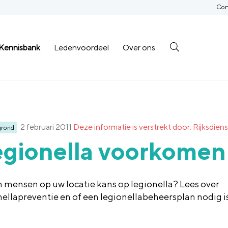
Con
Kennisbank
Ledenvoordeel
Over ons
2 februari 2011
Deze informatie is verstrekt door: Rijksd
grond
egionella voorkomen
 mensen op uw locatie kans op legionella? Lees over
nellapreventie en of een legionellabeheersplan nodig is