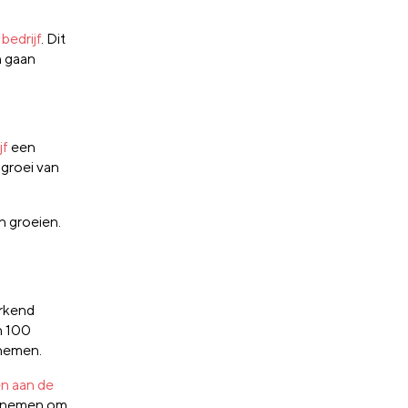
bedrijf
. Dit
n gaan
jf
een
 groei van
n groeien.
erkend
n 100
 nemen.
n aan de
n nemen om