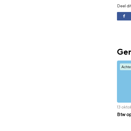
Deel di
Ger
Achte
13 okt
Btw o