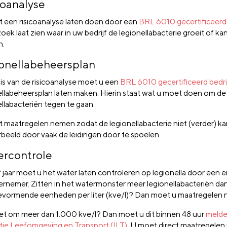
coanalyse
 een risicoanalyse laten doen door een
BRL 6010 gecertificeerd 
ek laat zien waar in uw bedrijf de legionellabacterie groeit of ka
n.
onellabeheersplan
is van de risicoanalyse moet u een
BRL 6010 gecertificeerd bedri
ellabeheersplan laten maken. Hierin staat wat u moet doen om de
ellabacteriën tegen te gaan.
 maatregelen nemen zodat de legionellabacterie niet (verder) ka
rbeeld door vaak de leidingen door te spoelen.
rcontrole
f jaar moet u het water laten controleren op legionella door een 
rnemer. Zitten in het watermonster meer legionellabacteriën da
evormende eenheden per liter (kve/l)? Dan moet u maatregelen
et om meer dan 1.000 kve/l? Dan moet u dit binnen 48 uur
melde
tie Leefomgeving en Transport (ILT)
. U moet direct maatregele