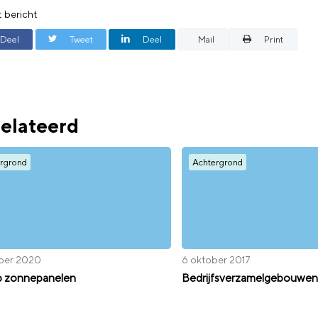
t bericht
Deel
Tweet
Deel
Mail
Print
elateerd
rgrond
Achtergrond
ober 2020
6 oktober 2017
p zonnepanelen
Bedrijfsverzamelgebouwen