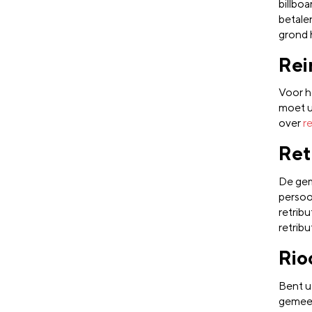
billbo
betale
grond 
Rei
Voor h
moet u
over
r
Ret
De gem
persoo
retribu
retribu
Rio
Bent u
gemeen