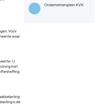
Ondernemersplein KVK
ingen. Voor
emeente waar
meente. U
woning met
ffenheffing.
aakbelasting
asting is de