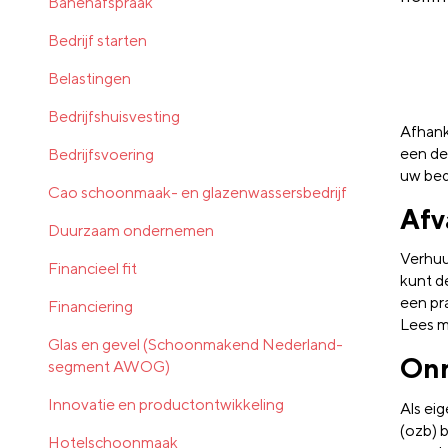
Banenafspraak
Bedrijf starten
Belastingen
Bedrijfshuisvesting
Afhank
een de
Bedrijfsvoering
uw bedr
Cao schoonmaak- en glazenwassersbedrijf
Afv
Duurzaam ondernemen
Verhuu
Financieel fit
kunt d
een pr
Financiering
Lees m
Glas en gevel (Schoonmakend Nederland-
Onr
segment AWOG)
Innovatie en productontwikkeling
Als ei
(ozb) 
Hotelschoonmaak