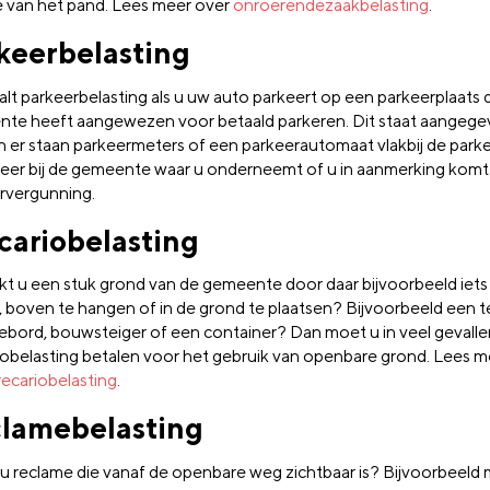
 van het pand. Lees meer over
onroerendezaakbelasting
.
keerbelasting
alt parkeerbelasting als u uw auto parkeert op een parkeerplaats 
te heeft aangewezen voor betaald parkeren. Dit staat aangege
n er staan parkeermeters of een parkeerautomaat vlakbij de park
eer bij de gemeente waar u onderneemt of u in aanmerking komt
rvergunning.
cariobelasting
kt u een stuk grond van de gemeente door daar bijvoorbeeld iets
 boven te hangen of in de grond te plaatsen? Bijvoorbeeld een terr
ebord, bouwsteiger of een container? Dan moet u in veel gevalle
iobelasting betalen voor het gebruik van openbare grond. Lees m
recariobelasting
.
lamebelasting
u reclame die vanaf de openbare weg zichtbaar is? Bijvoorbeeld