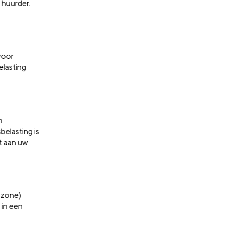
 huurder.
voor
elasting
n
elasting is
lt aan uw
szone)
 in een