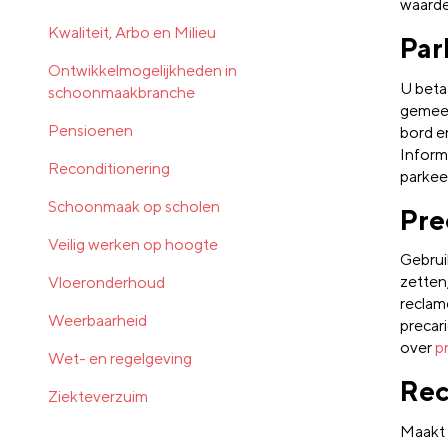
waarde
Kwaliteit, Arbo en Milieu
Par
Ontwikkelmogelijkheden in
U beta
schoonmaakbranche
gemeen
Pensioenen
bord e
Inform
Reconditionering
parkee
Schoonmaak op scholen
Pre
Veilig werken op hoogte
Gebrui
zetten,
Vloeronderhoud
reclam
Weerbaarheid
precar
over
p
Wet- en regelgeving
Rec
Ziekteverzuim
Maakt 