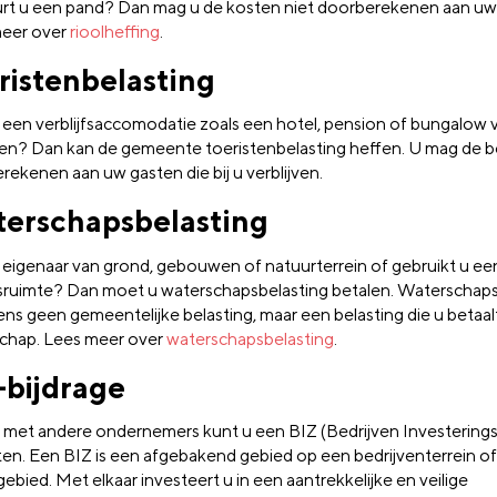
rt u een pand? Dan mag u de kosten niet doorberekenen aan uw
eer over
rioolheffing
.
ristenbelasting
 een verblijfsaccomodatie zoals een hotel, pension of bungalow 
ten? Dan kan de gemeente toeristenbelasting heffen. U mag de b
rekenen aan uw gasten die bij u verblijven.
erschapsbelasting
 eigenaar van grond, gebouwen of natuurterrein of gebruikt u ee
fsruimte? Dan moet u waterschapsbelasting betalen. Waterschapsb
ens geen gemeentelijke belasting, maar een belasting die u betaa
chap. Lees meer over
waterschapsbelasting
.
-bijdrage
met andere ondernemers kunt u een BIZ (Bedrijven Investering
ten. Een BIZ is een afgebakend gebied op een bedrijventerrein of
ebied. Met elkaar investeert u in een aantrekkelijke en veilige