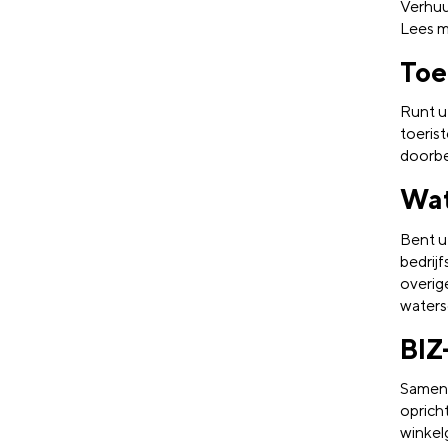
Verhuu
Lees m
Toe
Runt u
toeris
doorbe
Wat
Bent u
bedrij
overig
waters
BIZ
Samen 
oprich
winkelg