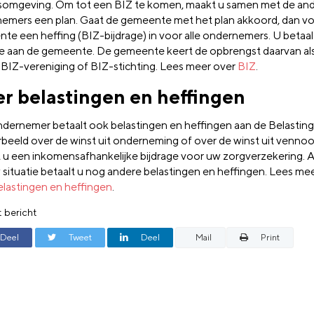
fsomgeving. Om tot een BIZ te komen, maakt u samen met de an
emers een plan. Gaat de gemeente met het plan akkoord, dan vo
te een heffing (BIZ-bijdrage) in voor alle ondernemers. U betaa
ge aan de gemeente. De gemeente keert de opbrengst daarvan als 
 BIZ-vereniging of BIZ-stichting. Lees meer over
BIZ
.
r belastingen en heffingen
ndernemer betaalt ook belastingen en heffingen aan de Belasting
rbeeld over de winst uit onderneming of over de winst uit venno
t u een inkomensafhankelijke bijdrage voor uw zorgverzekering. A
 situatie betaalt u nog andere belastingen en heffingen. Lees me
elastingen en heffingen
.
t bericht
Deel
Tweet
Deel
Mail
Print