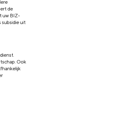
dere
ert de
lt uw BIZ-
subsidie uit
dienst.
otschap. Ook
fhankelijk
er