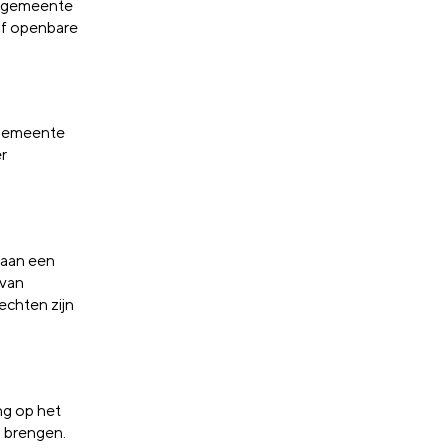
de gemeente
 of openbare
 gemeente
er
 aan een
 van
echten zijn
ng op het
g brengen.