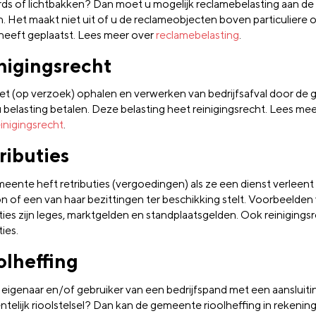
ards of lichtbakken? Dan moet u mogelijk reclamebelasting aan 
n. Het maakt niet uit of u de reclameobjecten boven particuliere
heeft geplaatst. Lees meer over
reclamebelasting
.
nigingsrecht
et (op verzoek) ophalen en verwerken van bedrijfsafval door de
 belasting betalen. Deze belasting heet reinigingsrecht. Lees me
einigingsrecht
.
ributies
eente heft retributies (vergoedingen) als ze een dienst verleent
n of een van haar bezittingen ter beschikking stelt. Voorbeelden
ties zijn leges, marktgelden en standplaatsgelden. Ook reinigingsr
ties.
olheffing
 eigenaar en/of gebruiker van een bedrijfspand met een aansluiti
telijk rioolstelsel? Dan kan de gemeente rioolheffing in rekenin