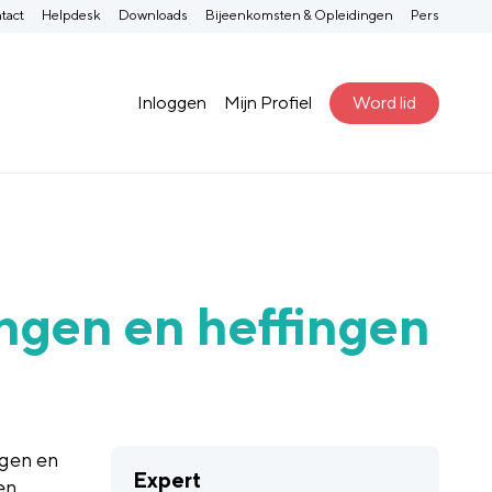
tact
Helpdesk
Downloads
Bijeenkomsten & Opleidingen
Pers
Inloggen
Mijn Profiel
Word lid
ngen en heffingen
ngen en
Expert
en.