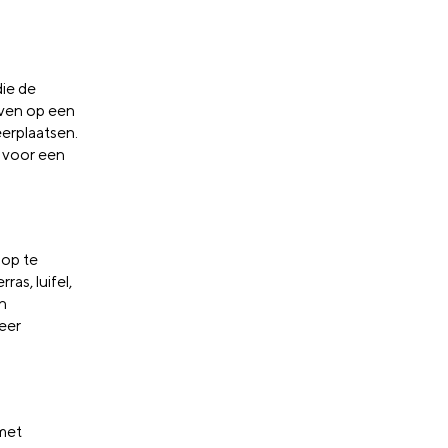
die de
ven op een
eerplaatsen.
 voor een
 op te
as, luifel,
n
eer
 met