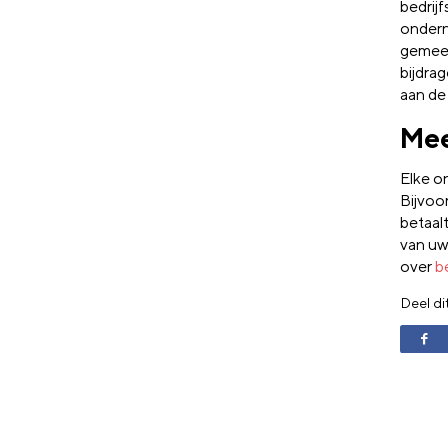
bedrij
ondern
gemeen
bijdra
aan de
Mee
Elke o
Bijvoo
betaal
van uw
over
b
Deel di