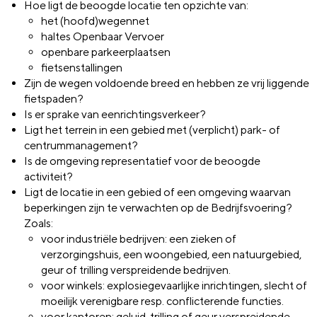
Hoe ligt de beoogde locatie ten opzichte van:
het (hoofd)wegennet
haltes Openbaar Vervoer
openbare parkeerplaatsen
fietsenstallingen
Zijn de wegen voldoende breed en hebben ze vrij liggende
fietspaden?
Is er sprake van eenrichtingsverkeer?
Ligt het terrein in een gebied met (verplicht) park- of
centrummanagement?
Is de omgeving representatief voor de beoogde
activiteit?
Ligt de locatie in een gebied of een omgeving waarvan
beperkingen zijn te verwachten op de Bedrijfsvoering?
Zoals:
voor industriële bedrijven: een zieken of
verzorgingshuis, een woongebied, een natuurgebied,
geur of trilling verspreidende bedrijven.
voor winkels: explosiegevaarlijke inrichtingen, slecht of
moeilijk verenigbare resp. conflicterende functies.
voor kantoren: geluid, trilling of geur verspreidende