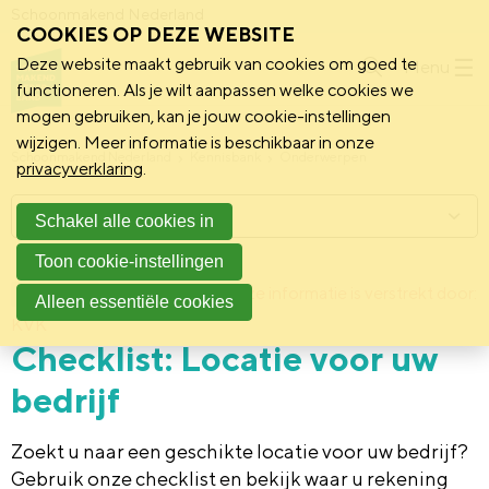
Schoonmakend Nederland
COOKIES OP DEZE WEBSITE
Deze website maakt gebruik van cookies om goed te
Menu
functioneren. Als je wilt aanpassen welke cookies we
mogen gebruiken, kan je jouw cookie-instellingen
wijzigen. Meer informatie is beschikbaar in onze
Schoonmakend Nederland
Kennisbank
Onderwerpen
privacyverklaring
.
Menu
Schakel alle cookies in
Toon cookie-instellingen
7 februari 2017
Deze informatie is verstrekt door:
Achtergrond
Alleen essentiële cookies
KVK
Checklist: Locatie voor uw
bedrijf
Zoekt u naar een geschikte locatie voor uw bedrijf?
Gebruik onze checklist en bekijk waar u rekening