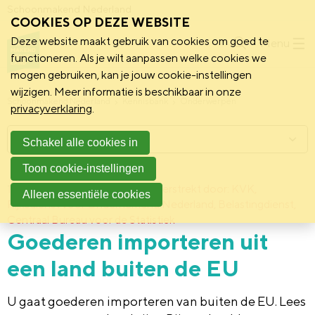
Schoonmakend Nederland
COOKIES OP DEZE WEBSITE
Deze website maakt gebruik van cookies om goed te
Menu
functioneren. Als je wilt aanpassen welke cookies we
mogen gebruiken, kan je jouw cookie-instellingen
wijzigen. Meer informatie is beschikbaar in onze
Schoonmakend Nederland
Kennisbank
Onderwerpen
privacyverklaring
.
Menu
Schakel alle cookies in
Toon cookie-instellingen
12 mei 2017
Deze informatie is verstrekt door: KVK,
Alleen essentiële cookies
Rijksdienst voor Ondernemend Nederland, Belastingdienst,
Centraal Bureau voor de Statistiek
Goederen importeren uit
een land buiten de EU
U gaat goederen importeren van buiten de EU. Lees