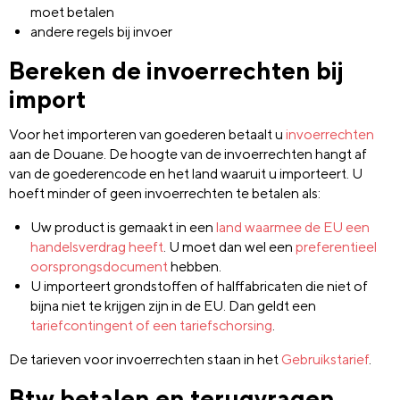
moet betalen
andere regels bij invoer
Bereken de invoerrechten bij
import
Voor het importeren van goederen betaalt u
invoerrechten
aan de Douane. De hoogte van de invoerrechten hangt af
van de goederencode en het land waaruit u importeert. U
hoeft minder of geen invoerrechten te betalen als:
Uw product is gemaakt in een
land waarmee de EU een
handelsverdrag heeft
. U moet dan wel een
preferentieel
oorsprongsdocument
hebben.
U importeert grondstoffen of halffabricaten die niet of
bijna niet te krijgen zijn in de EU. Dan geldt een
tariefcontingent of een tariefschorsing
.
De tarieven voor invoerrechten staan in het
Gebruikstarief
.
Btw betalen en terugvragen