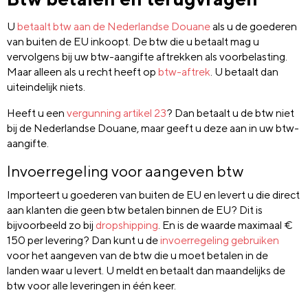
U
betaalt btw aan de Nederlandse Douane
als u de goederen
van buiten de EU inkoopt. De btw die u betaalt mag u
vervolgens bij uw btw-aangifte aftrekken als voorbelasting.
Maar alleen als u recht heeft op
btw-aftrek
. U betaalt dan
uiteindelijk niets.
Heeft u een
vergunning artikel 23
? Dan betaalt u de btw niet
bij de Nederlandse Douane, maar geeft u deze aan in uw btw-
aangifte.
Invoerregeling voor aangeven btw
Importeert u goederen van buiten de EU en levert u die direct
aan klanten die geen btw betalen binnen de EU? Dit is
bijvoorbeeld zo bij
dropshipping
. En is de waarde maximaal €
150 per levering? Dan kunt u de
invoerregeling gebruiken
voor het aangeven van de btw die u moet betalen in de
landen waar u levert. U meldt en betaalt dan maandelijks de
btw voor alle leveringen in één keer.