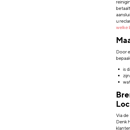
reinigi
betaal
aanslui
u recl
welke 
Maa
Door 
bepaal
is 
zij
wat
Bre
Loc
Via de
Denk h
klante