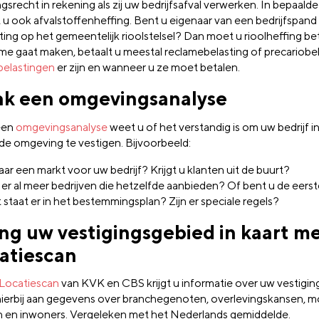
ngsrecht in rekening als zij uw bedrijfsafval verwerken. In bepaald
t u ook afvalstoffenheffing. Bent u eigenaar van een bedrijfspan
ting op het gemeentelijk rioolstelsel? Dan moet u rioolheffing bet
ame gaat maken, betaalt u meestal reclamebelasting of precariobela
belastingen
er zijn en wanneer u ze moet betalen.
k een omgevingsanalyse
een
omgevingsanalyse
weet u of het verstandig is om uw bedrijf i
de omgeving te vestigen. Bijvoorbeeld:
daar een markt voor uw bedrijf? Krijgt u klanten uit de buurt?
n er al meer bedrijven die hetzelfde aanbieden? Of bent u de eers
 staat er in het bestemmingsplan? Zijn er speciale regels?
ng uw vestigingsgebied in kaart m
atiescan
Locatiescan
van KVK en CBS krijgt u informatie over uw vestigin
ierbij aan gegevens over branchegenoten, overlevingskansen, mo
n en inwoners. Vergeleken met het Nederlands gemiddelde.