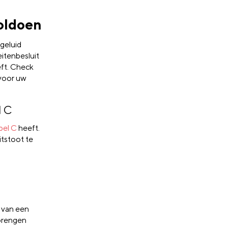
oldoen
 geluid
eitenbesluit
ft. Check
 voor uw
l C
bel C
heeft.
itstoot te
s van een
 brengen