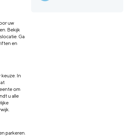
voor uw
en. Bekijk
slocatie. Ga
riften en
 keuze. In
aat
emeente om
indt u alle
lijke
wijk.
 en parkeren.