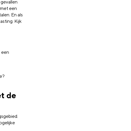
e gevallen
d met een
alen. En als
sting. Kijk
n een
te?
et de
gsgebied.
gelijke