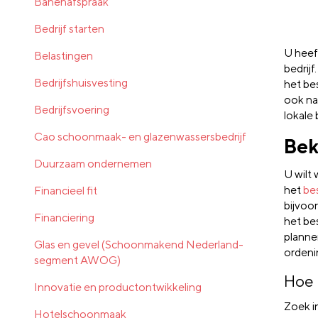
Banenafspraak
Bedrijf starten
U heef
Belastingen
bedrijf
Bedrijfshuisvesting
het be
ook na
Bedrijfsvoering
lokale 
Cao schoonmaak- en glazenwassersbedrijf
Bek
Duurzaam ondernemen
U wilt
het
be
Financieel fit
bijvoo
Financiering
het be
planne
Glas en gevel (Schoonmakend Nederland-
ordeni
segment AWOG)
Hoe 
Innovatie en productontwikkeling
Zoek i
Hotelschoonmaak