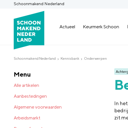
Schoonmakend Nederland
Actueel
Keurmerk Schoon
Schoonmakend Nederland
Kennisbank
Onderwerpen
Achter
Menu
Be
Alle artikelen
Aanbestedingen
In he
Algemene voorwaarden
bedri
zit m
Arbeidsmarkt