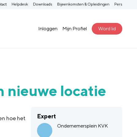
tact
Helpdesk
Downloads
Bijeenkomsten & Opleidingen
Pers
Inloggen
Mijn Profiel
Word lid
n nieuwe locatie
Expert
en hoe het
Ondernemersplein KVK