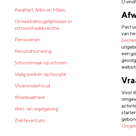
U vindt
Kwaliteit, Arbo en Milieu
Afw
Ontwikkelmogelijkheden in
Past u
schoonmaakbranche
van he
Pensioenen
beste
uitgeb
Reconditionering
een go
gevolg
Schoonmaak op scholen
websit
Veilig werken op hoogte
Vra
Vloeronderhoud
Voor d
Weerbaarheid
omgevi
activit
Wet- en regelgeving
starte
gebond
Ziekteverzuim
Omgevi