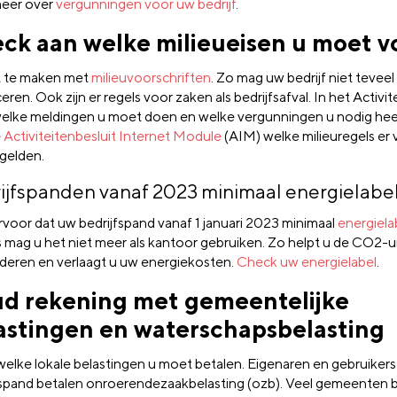
eer over
vergunningen voor uw bedrijf
.
ck aan welke milieueisen u moet v
gt te maken met
milieuvoorschriften
. Zo mag uw bedrijf niet teveel
ren. Ook zijn er regels voor zaken als bedrijfsafval. In het Activit
welke meldingen u moet doen en welke vergunningen u nodig hee
e
Activiteitenbesluit Internet Module
(AIM) welke milieuregels er
 gelden.
ijfspanden vanaf 2023 minimaal energielabe
rvoor dat uw bedrijfspand vanaf 1 januari 2023 minimaal
energiela
 mag u het niet meer als kantoor gebruiken. Zo helpt u de CO2-u
deren en verlaagt u uw energiekosten.
Check uw energielabel
.
d rekening met gemeentelijke
astingen en waterschapsbelasting
welke lokale belastingen u moet betalen. Eigenaren en gebruiker
fspand betalen onroerendezaakbelasting (ozb). Veel gemeenten