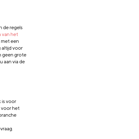
n de regels
n van het
nt met een
altijd voor
n geen grote
 aan via de
is voor
 voor het
 branche
vraag.