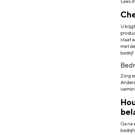
Lees m
Che
U krij
produce
staat 
met d
bedrijf
Bedr
Zorg e
Anders
vermin
Hou
bel
Ga na 
bedrij