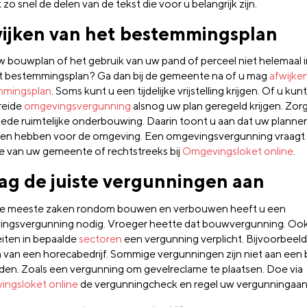
 zo snel de delen van de tekst die voor u belangrijk zijn.
ijken van het bestemmingsplan
w bouwplan of het gebruik van uw pand of perceel niet helemaal i
t bestemmingsplan? Ga dan bij de gemeente na of u mag
afwijke
mmingsplan
. Soms kunt u een tijdelijke vrijstelling krijgen. Of u ku
reide
omgevingsvergunning
alsnog uw plan geregeld krijgen. Zorg 
ede ruimtelijke onderbouwing. Daarin toont u aan dat uw planne
en hebben voor de omgeving. Een omgevingsvergunning vraagt u
e van uw gemeente of rechtstreeks bij
Omgevingsloket online
.
ag de juiste vergunningen aan
e meeste zaken rondom bouwen en verbouwen heeft u een
ngsvergunning nodig. Vroeger heette dat bouwvergunning. Ook 
eiten in bepaalde
sectoren
een vergunning verplicht. Bijvoorbeeld
n van een horecabedrijf. Sommige vergunningen zijn niet aan een
en. Zoals een vergunning om gevelreclame te plaatsen. Doe via
ngsloket online
de vergunningcheck en regel uw vergunningaan