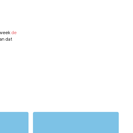
n week
de
kan dat