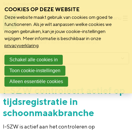
Schoonmakend Nederland
COOKIES OP DEZE WEBSITE
Deze website maakt gebruik van cookies om goed te
Menu
functioneren. Als je wilt aanpassen welke cookies we
mogen gebruiken, kan je jouw cookie-instellingen
wijzigen. Meer informatie is beschikbaar in onze
Schoonmakend Nederland
Kennisbank
Onderwerpen
privacyverklaring
.
Menu
Schakel alle cookies in
Toon cookie-instellingen
16 december 2019
Nieuws
Alleen essentiële cookies
I-SZW controleert actief op
tijdsregistratie in
schoonmaakbranche
I-SZW is actief aan het controleren op