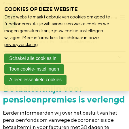
Schoonmakend Nederland
COOKIES OP DEZE WEBSITE
Deze website maakt gebruik van cookies om goed te
Menu
functioneren. Als je wilt aanpassen welke cookies we
mogen gebruiken, kan je jouw cookie-instellingen
wijzigen. Meer informatie is beschikbaar in onze
Schoonmakend Nederland
Kennisbank
Onderwerpen
privacyverklaring
.
Menu
Schakel alle cookies in
Toon cookie-instellingen
9 april 2020
Nieuws
Alleen essentiële cookies
Betaaltermijn voor
pensioenpremies is verlengd
Eerder informeerden wij over het besluit van het
pensioenfonds om vanwege de coronacrisis de
betaaltermijn voor facturen met 30 dagen te