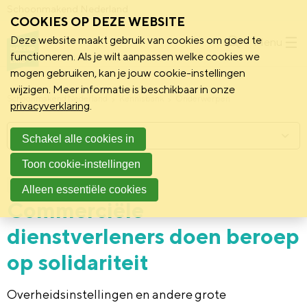
Schoonmakend Nederland
COOKIES OP DEZE WEBSITE
Deze website maakt gebruik van cookies om goed te
Menu
functioneren. Als je wilt aanpassen welke cookies we
mogen gebruiken, kan je jouw cookie-instellingen
wijzigen. Meer informatie is beschikbaar in onze
Schoonmakend Nederland
Kennisbank
Onderwerpen
privacyverklaring
.
Menu
Schakel alle cookies in
Toon cookie-instellingen
9 april 2020
Persbericht
Alleen essentiële cookies
Commerciële
dienstverleners doen beroep
op solidariteit
Overheidsinstellingen en andere grote