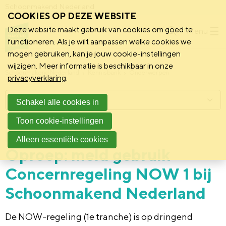
Schoonmakend Nederland
COOKIES OP DEZE WEBSITE
Deze website maakt gebruik van cookies om goed te
Menu
functioneren. Als je wilt aanpassen welke cookies we
mogen gebruiken, kan je jouw cookie-instellingen
wijzigen. Meer informatie is beschikbaar in onze
Schoonmakend Nederland
Kennisbank
Onderwerpen
privacyverklaring
.
Menu
Schakel alle cookies in
Toon cookie-instellingen
20 mei 2020
Praktijk
Alleen essentiële cookies
Oproep: meld gebruik
Concernregeling NOW 1 bij
Schoonmakend Nederland
De NOW-regeling (1
e
tranche) is op dringend