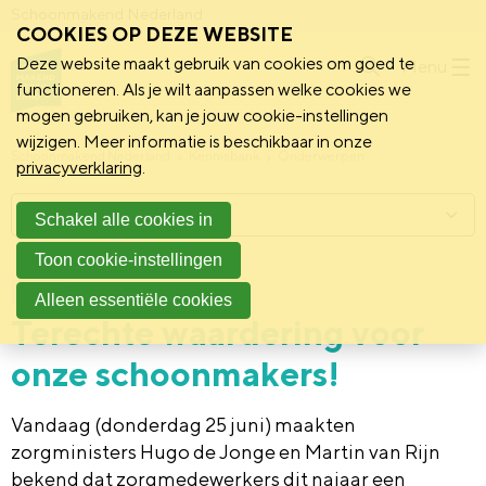
Schoonmakend Nederland
COOKIES OP DEZE WEBSITE
Deze website maakt gebruik van cookies om goed te
Menu
functioneren. Als je wilt aanpassen welke cookies we
mogen gebruiken, kan je jouw cookie-instellingen
wijzigen. Meer informatie is beschikbaar in onze
Schoonmakend Nederland
Kennisbank
Onderwerpen
privacyverklaring
.
Menu
Schakel alle cookies in
Toon cookie-instellingen
25 juni 2020
Nieuws
Alleen essentiële cookies
Terechte waardering voor
onze schoonmakers!
Vandaag (donderdag 25 juni) maakten
zorgministers Hugo de Jonge en Martin van Rijn
bekend dat zorgmedewerkers dit najaar een