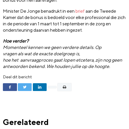
bonus voor hen aanvragen.
Minister De Jonge benadrukt in een
brief
aan de Tweede
Kamer dat de bonus is bedoeld voor elke professional die zich
in de periode van 1 maart tot 1 september in de zorg en
ondersteuning daarvan hebben ingezet.
Hoe verder?
Mo
menteel kennen we geen verdere details. Op
vragen
als
wat de exacte doelgroep is,
hoe
het
aanvraagproces
gaat lopen etcetera, zijn nog
geen
antwoorden
b
e
k
e
n
d
.
We houden jullie op de hoogte.
Deel dit bericht
Gerelateerd