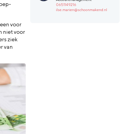
roep-
0651149216
ilse.marien@schoonmakend.nl
leen voor
 niet voor
rs ziek
er
van