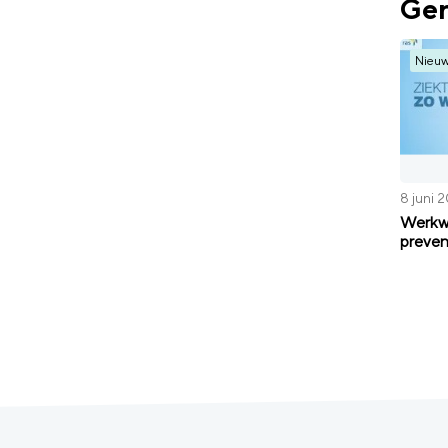
Ger
Nieu
8 juni 
Werkwi
preven