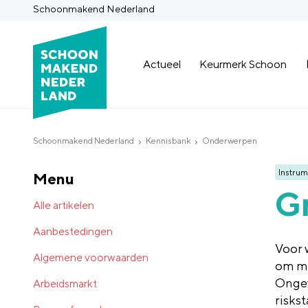
Schoonmakend Nederland
Actueel
Keurmerk Schoon
Schoonmakend Nederland
Kennisbank
Onderwerpen
Instrum
Menu
Gr
Alle artikelen
Aanbestedingen
Voor 
Algemene voorwaarden
om m
Ongev
Arbeidsmarkt
riskst