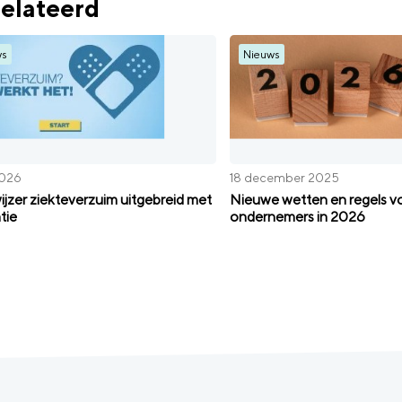
elateerd
ws
Nieuws
2026
18 december 2025
jzer ziekteverzuim uitgebreid met
Nieuwe wetten en regels v
tie
ondernemers in 2026