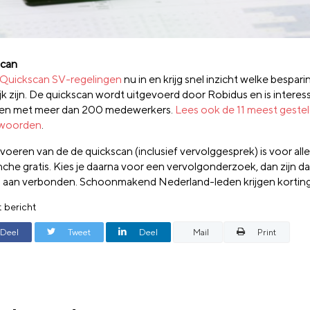
scan
Quickscan
SV-regelingen
nu in en
krijg snel inzicht
welke bespari
k zijn.
De
quickscan
wordt
uitgevoerd
door
Robidus
en
is intere
ven met meer dan 200 medewerke
rs
.
Lees ook de 11 meest geste
twoorden
.
tvoeren van de de
quickscan
(inclusief vervolggesprek) is voor alle
anche
gratis.
Kies je daarna voor een vervolgonderzoek, dan zijn
da
n
aan verbonden. Schoonmakend Nederland-leden krijgen kortin
t bericht
Deel
Tweet
Deel
Mail
Print