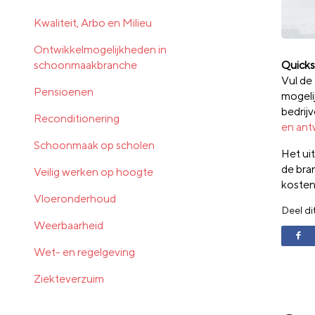
Kwaliteit, Arbo en Milieu
Ontwikkelmogelijkheden in
schoonmaakbranche
Quick
Vul de
Pensioenen
mogelij
bedrij
Reconditionering
en an
Schoonmaak op scholen
Het ui
de br
Veilig werken op hoogte
koste
Vloeronderhoud
Deel di
Weerbaarheid
Wet- en regelgeving
Ziekteverzuim