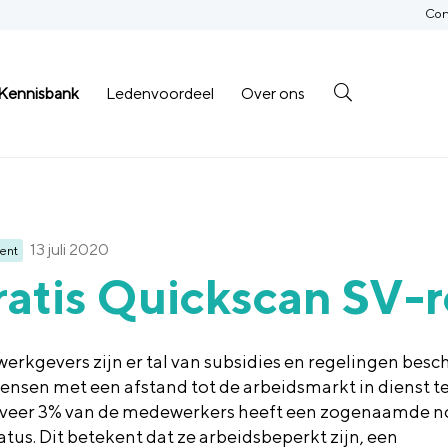
Con
Kennisbank
Ledenvoordeel
Over ons
13 juli 2020
ent
atis Quickscan SV-
werkgevers zijn er tal van subsidies en regelingen besc
ensen met een
afstand tot
de arbeidsmarkt in dienst t
eer 3% van de medewerkers heeft een
zogenaamde n
atus. Dit betekent dat ze arbeidsbeperkt zijn, een