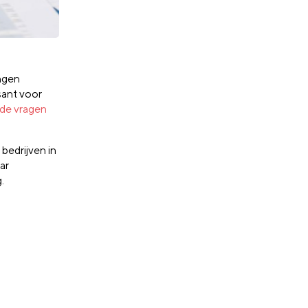
ngen
ssant voor
lde vragen
 bedrijven in
ar
g
.