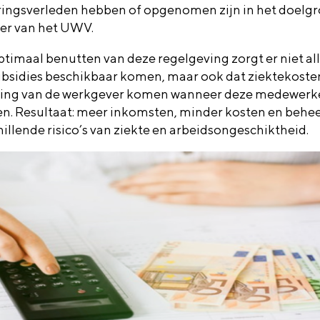
ringsverleden
hebben of opgenomen zijn in het doelg
ter van het UWV.
ptimaal benutten van deze regelgeving zorgt er niet al
ubsidies beschikbaar komen,
maar ook dat ziektekosten
ing van de werk
gever
komen
wanneer
deze medewerke
en.
Resultaat:
m
eer inkomsten,
m
inder kosten en behe
hillende risico’s van ziekte en arbeidsongeschiktheid.