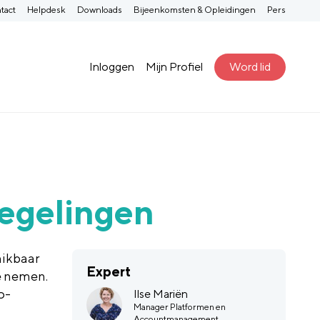
tact
Helpdesk
Downloads
Bijeenkomsten & Opleidingen
Pers
Inloggen
Mijn Profiel
Word lid
regelingen
hikbaar
Expert
e nemen.
o-
Ilse Mariën
Manager Platformen en
Accountmanagement