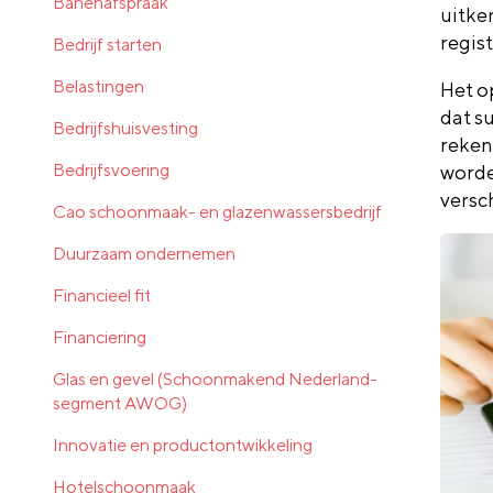
Banenafspraak
uitke
regis
Bedrijf starten
Belastingen
Het o
dat s
Bedrijfshuisvesting
reken
Bedrijfsvoering
word
v
ersc
Cao schoonmaak- en glazenwassersbedrijf
Duurzaam ondernemen
Financieel fit
Financiering
Glas en gevel (Schoonmakend Nederland-
segment AWOG)
Innovatie en productontwikkeling
Hotelschoonmaak