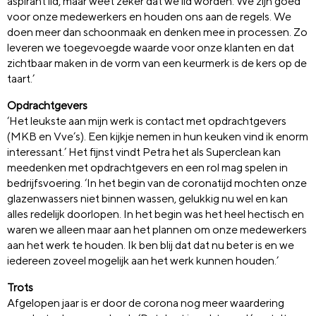
aspirant lid, maar weet zeker dat we lid worden. We zijn goed
voor onze medewerkers en houden ons aan de regels. We
doen meer dan schoonmaak en denken mee in processen. Zo
leveren we toegevoegde waarde voor onze klanten en dat
zichtbaar maken in de vorm van een keurmerk is de kers op de
taart.’
Opdrachtgevers
‘Het leukste aan mijn werk is contact met opdrachtgevers
(MKB en Vve’s). Een kijkje nemen in hun keuken vind ik enorm
interessant.’ Het fijnst vindt Petra het als Superclean kan
meedenken met opdrachtgevers en een rol mag spelen in
bedrijfsvoering. ‘In het begin van de coronatijd mochten onze
glazenwassers niet binnen wassen, gelukkig nu wel en kan
alles redelijk doorlopen. In het begin was het heel hectisch en
waren we alleen maar aan het plannen om onze medewerkers
aan het werk te houden. Ik ben blij dat dat nu beter is en we
iedereen zoveel mogelijk aan het werk kunnen houden.’
Trots
Afgelopen jaar is er door de corona nog meer waardering