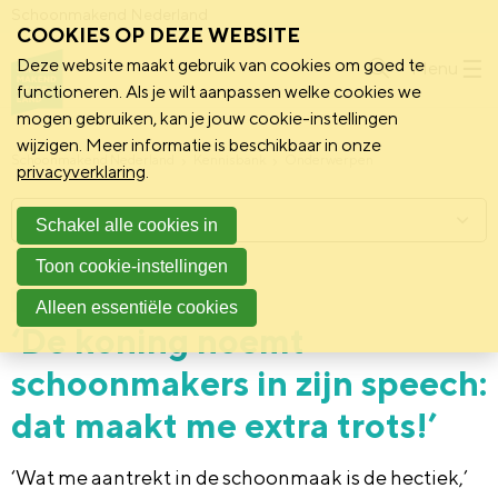
Schoonmakend Nederland
COOKIES OP DEZE WEBSITE
Deze website maakt gebruik van cookies om goed te
Menu
functioneren. Als je wilt aanpassen welke cookies we
mogen gebruiken, kan je jouw cookie-instellingen
wijzigen. Meer informatie is beschikbaar in onze
Schoonmakend Nederland
Kennisbank
Onderwerpen
privacyverklaring
.
Menu
Schakel alle cookies in
Toon cookie-instellingen
9 april 2021
Vereniging
Alleen essentiële cookies
‘De koning noemt
schoonmakers in zijn speech:
dat maakt me extra trots!’
‘Wat me aantrekt in de schoonmaak is de hectiek,’