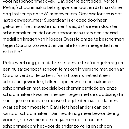
voor het schoonmaak vak. ‘Dat doet je echt goed,’ vertelt
Petra, ‘schoonmaak is belangrijker dan ooit en dat maakt me
nog trotser op onze 61 medewerkers. Organisatorisch is het
lastig geweest, maar Superclean is er goed doorheen
gekomen: ‘het mooiste moment was, dat we een klooster
schoonmaken en dat onze schoonmaaksters een speciaal
medaillon kregen van Moeder Overste om ze te beschermen
tegen Corona. Zo wordt er van alle kanten meegedacht en
dat is fijn.’
Petra weet nog goed dat ze het eerste telefoontje kreeg om
een huisartsenpost schoon te maken in verband met een van
Corona verdachte patiënt. ‘Vanaf toen is het echt een
achtbaan geworden, telkens opnieuw de coronakamers
schoonmaken met speciale beschermingsmiddelen; onze
schoonmakers kwamen mensen tegen met de doodsangst in
hun ogen en moesten mensen begeleiden naar de kamers
waar ze heen moesten. Dat is iets heel anders dan een
kantoor schoonmaken. Dan heb ik nog meer bewondering
voor ze, hoe ze hiermee omgaan en doorgaan met
schoonmaak om het voor de ander zo veilig en schoon