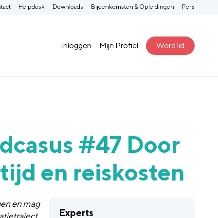
tact
Helpdesk
Downloads
Bijeenkomsten & Opleidingen
Pers
Inloggen
Mijn Profiel
Word lid
dcasus #47 Door
stijd en reiskosten
egen en mag
Experts
tietraject.