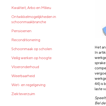
Kwaliteit, Arbo en Milieu
Ontwikkelmogelijkheden in
schoonmaakbranche
Pensioenen
Reconditionering
Het an
Schoonmaak op scholen
In arti
werkge
Veilig werken op hoogte
sprake
Vloeronderhoud
compen
vergoe
Weerbaarheid
werkge
44) is 
Wet- en regelgeving
laste 
Ziekteverzuim
Speelt 
Bel d