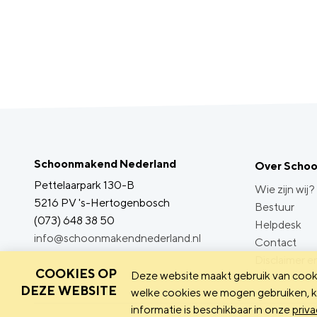
Schoonmakend Nederland
Over Scho
Pettelaarpark 130-B
Wie zijn wij?
5216 PV 's-Hertogenbosch
Bestuur
(073) 648 38 50
Helpdesk
info@schoonmakendnederland.nl
Contact
Disclaimer en
COOKIES OP
Deze website maakt gebruik van cooki
DEZE WEBSITE
welke cookies we mogen gebruiken, ka
informatie is beschikbaar in onze
priva