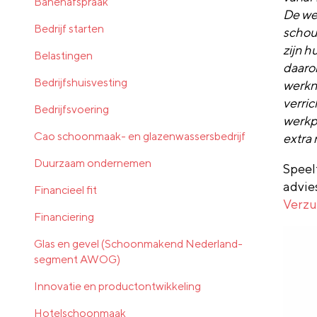
Banenafspraak
De we
Bedrijf starten
schou
zijn h
Belastingen
daaro
Bedrijfshuisvesting
werkn
verric
Bedrijfsvoering
werkp
Cao schoonmaak- en glazenwassersbedrijf
extra 
Duurzaam ondernemen
Speelt
advie
Financieel fit
Verz
Financiering
Glas en gevel (Schoonmakend Nederland-
segment AWOG)
Innovatie en productontwikkeling
Hotelschoonmaak