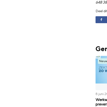
648 38
Deel di
Ger
Nieu
8 juni 
Werkwi
preven