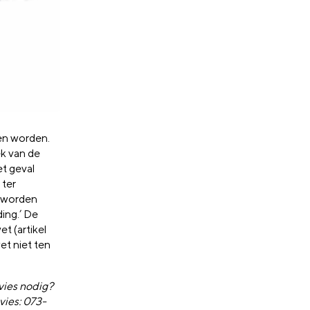
pen worden.
ek van de
et geval
 ter
 worden
ing.’ De
t (artikel
et niet ten
dvies nodig?
vies: 073-