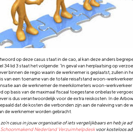
twoord op deze casus staat in de cao, al kan deze anders begre
kel 34 lid 3 staat het volgende: ‘In geval van herplaatsing op verzo
ver binnen de regio waarin de werknemer is geplaatst, zullen in h
 is van een toename van de totale reisafstand woon-werkverkeer
satie aan de werknemer de meerkilometers woon-werkverkeer
d op basis van de maximaal fiscaal toegestane onbelaste vergoed
ver is dus verantwoordelijk voor de extra reiskosten. In de Arbowe
bepaald dat de kosten die verbonden zijn aan de naleving van de w
van de werknemer worden gebracht.
zo’n casus in jouw organisatie of iets vergelijkbaars en heb je a
e
Schoonmakend Nederland Verzuimhelpdesk
voor kosteloos ad