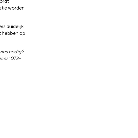
wordt
atie worden
rs duidelijk
ct hebben op
dvies nodig?
vies: 073-