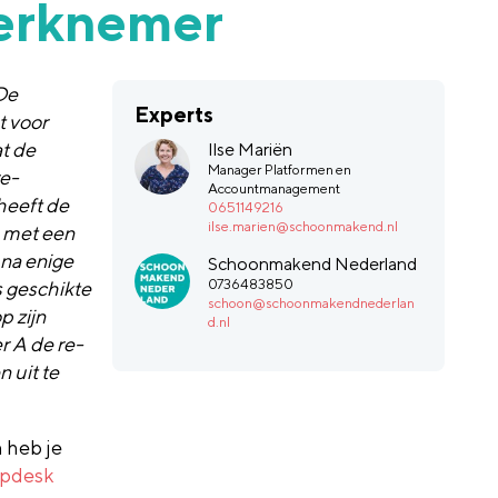
werknemer
De
Experts
t voor
at de
Ilse Mariën
Manager Platformen en
re-
Accountmanagement
 heeft de
0651149216
ilse.marien@schoonmakend.nl
, met een
na enige
Schoonmakend Nederland
0736483850
s geschikte
schoon@schoonmakendnederlan
p zijn
d.nl
r A de re-
 uit te
n heb je
pdesk