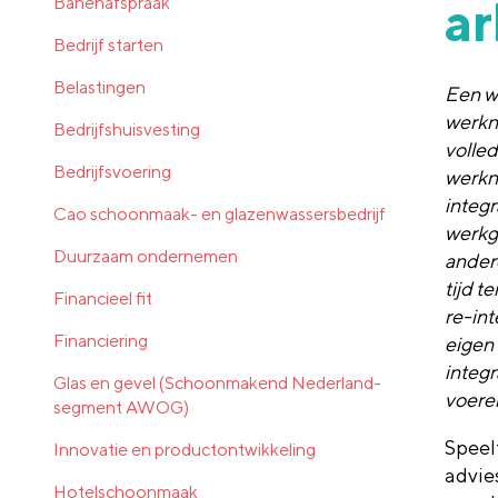
a
Banenafspraak
Bedrijf starten
Belastingen
Een w
werkne
Bedrijfshuisvesting
volled
Bedrijfsvoering
werkn
integr
Cao schoonmaak- en glazenwassersbedrijf
werkg
Duurzaam ondernemen
ander
tijd t
Financieel fit
re-in
Financiering
eigen 
integ
Glas en gevel (Schoonmakend Nederland-
voere
segment AWOG)
Speelt
Innovatie en productontwikkeling
advie
Hotelschoonmaak