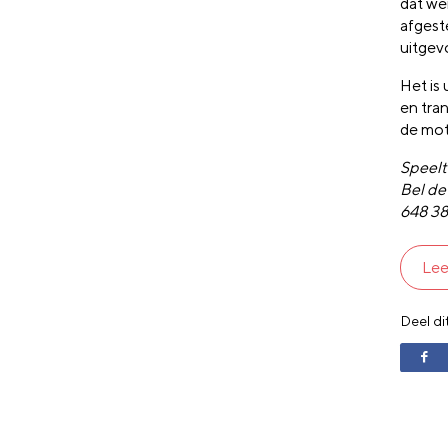
dat wer
afgest
uitgev
Het is
en tra
de moti
Speelt 
Bel d
648 38
Lee
Deel di