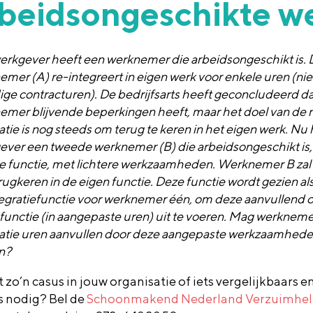
rbeidsongeschikte 
erkgever heeft een werknemer die arbeidsongeschikt is. 
mer (A) re-integreert in eigen werk voor enkele uren (nie
ige contracturen). De bedrijfsarts heeft geconcludeerd d
emer blijvende beperkingen heeft, maar het doel van de 
atie is nog steeds om terug te keren in het eigen werk. Nu
ever een tweede werknemer (B) die arbeidsongeschikt is
e functie, met lichtere werkzaamheden. Werknemer B zal 
erugkeren in de eigen functie. Deze functie wordt gezien al
tegratiefunctie voor werknemer één, om deze aanvullend o
functie (in aangepaste uren) uit te voeren. Mag werkneme
ratie uren aanvullen door deze aangepaste werkzaamheden
n?
 zo’n casus in jouw organisatie of iets vergelijkbaars e
s nodig? Bel de
Schoonmakend Nederland Verzuimhel