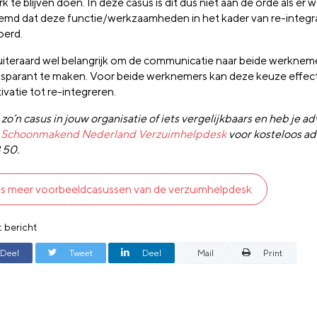
k te blijven doen. In deze casus is dit dus niet aan de orde als er 
emd dat deze functie/werkzaamheden in het kader van re-integr
oerd.
 uiteraard wel belangrijk om de communicatie naar beide werkneme
nsparant te maken. Voor beide werknemers kan deze keuze effe
vatie tot re-integreren.
zo’n casus in jouw organisatie of iets vergelijkbaars en heb je a
e
Schoonmakend Nederland Verzuimhelpdesk
voor kosteloos ad
 50.
s meer voorbeeldcasussen van de verzuimhelpdesk
t bericht
Deel
Tweet
Deel
Mail
Print