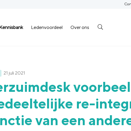
Con
Kennisbank
Ledenvoordeel
Over ons
21 juli 2021
erzuimdesk voorbee
deeltelijke re-integr
nctie van een ander