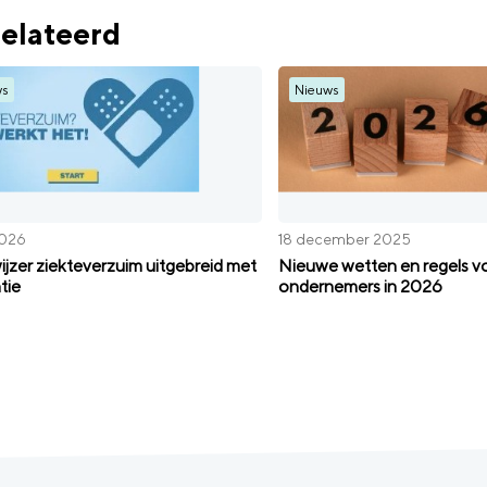
elateerd
ws
Nieuws
2026
18 december 2025
jzer ziekteverzuim uitgebreid met
Nieuwe wetten en regels v
tie
ondernemers in 2026