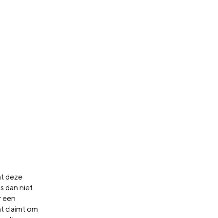
at deze
is dan niet
r een
t claimt om