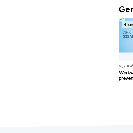
Ger
Nieu
8 juni 
Werkwi
preven