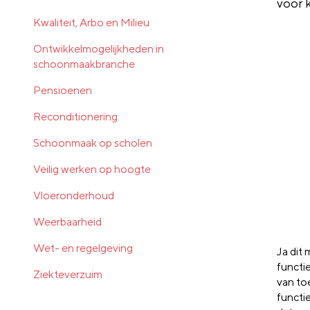
voor 
Kwaliteit, Arbo en Milieu
Ontwikkelmogelijkheden in
schoonmaakbranche
Pensioenen
Reconditionering
Schoonmaak op scholen
Veilig werken op hoogte
Vloeronderhoud
Weerbaarheid
Wet- en regelgeving
Ja dit
functie
Ziekteverzuim
van to
functi