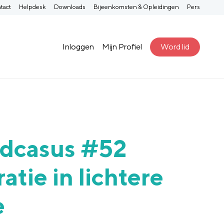
tact
Helpdesk
Downloads
Bijeenkomsten & Opleidingen
Pers
Inloggen
Mijn Profiel
Word lid
ldcasus #52
atie in lichtere
e