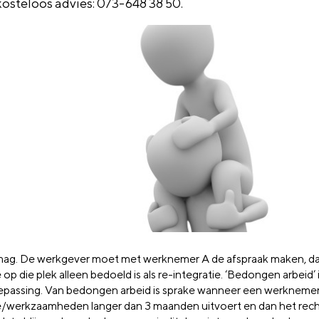
kosteloos advies: 073-648 38 50.
 mag. De werkgever moet met werknemer A de afspraak maken, d
 op die plek alleen bedoeld is als re-integratie. ‘Bedongen arbeid’ 
epassing. Van bedongen arbeid is sprake wanneer een werkneme
e/werkzaamheden langer dan 3 maanden uitvoert en dan het rech