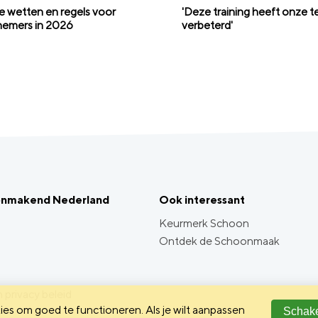
 wetten en regels voor
'Deze training heeft onze t
emers in 2026
verbeterd'
onmakend Nederland
Ook interessant
Keurmerk Schoon
Ontdek de Schoonmaak
 privacy beleid
es om goed te functioneren. Als je wilt aanpassen
Schake