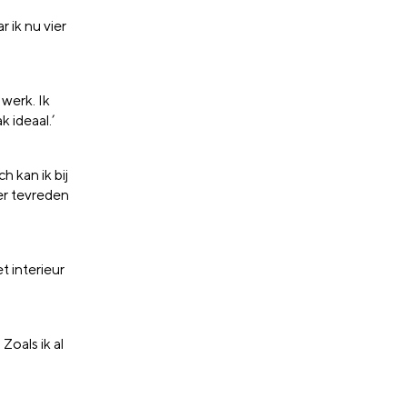
 ik nu vier
 werk. Ik
 ideaal.’
h kan ik bij
eer tevreden
t interieur
Zoals ik al