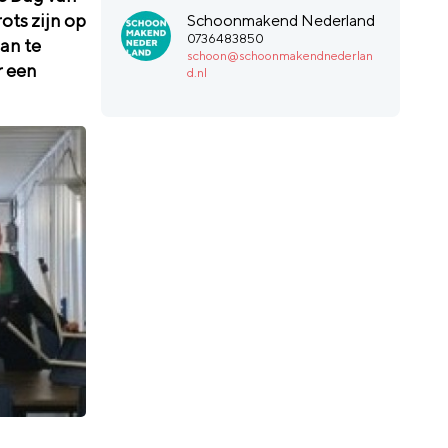
ots zijn op
Schoonmakend Nederland
0736483850
aan te
schoon@schoonmakendnederlan
r een
d.nl