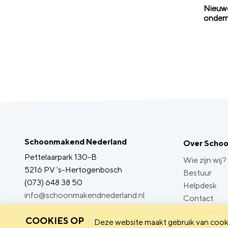
Nieuwe
ondern
Schoonmakend Nederland
Over Scho
Pettelaarpark 130-B
Wie zijn wij?
5216 PV 's-Hertogenbosch
Bestuur
(073) 648 38 50
Helpdesk
info@schoonmakendnederland.nl
Contact
Disclaimer en
COOKIES OP
Deze website maakt gebruik van cooki