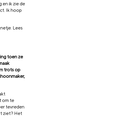
 en ik zie de
ct. Ik hoop
nnetje. Lees
ing toen ze
nmaak
m trots op
Schoonmaker,
akt
t om te
eer tevreden
t ziet? Het