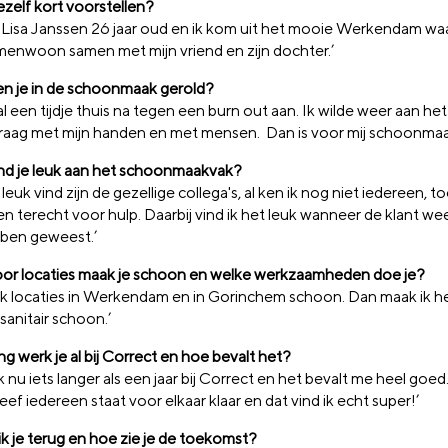
jezelf kort voorstellen?
n Lisa Janssen 26 jaar oud en ik kom uit het mooie Werkendam waar
amenwoon samen met mijn vriend en zijn dochter.’
n je in de schoonmaak gerold?
 al een tijdje thuis na tegen een burn out aan. Ik wilde weer aan het
raag met mijn handen en met mensen. Dan is voor mij schoonmaak
nd je leuk aan het schoonmaakvak?
 leuk vind zijn de gezellige collega's, al ken ik nog niet iedereen, toc
en terecht voor hulp. Daarbij vind ik het leuk wanneer de klant w
ik ben geweest.’
or locaties maak je schoon en welke werkzaamheden doe je?
ak locaties in Werkendam en in Gorinchem schoon. Dan maak ik he
sanitair schoon.’
g werk je al bij Correct en hoe bevalt het?
k nu iets langer als een jaar bij Correct en het bevalt me heel goed. 
ef iedereen staat voor elkaar klaar en dat vind ik echt super!’
ik je terug en hoe zie je de toekomst?