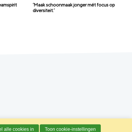
eamspirit
‘Maak schoonmaak jonger mét focus op
diversiteit.’
l alle cookies in
Toon cookie-instellingen