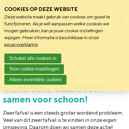
Schoonmakend Nederland
COOKIES OP DEZE WEBSITE
Deze website maakt gebruik van cookies om goed te
Menu
functioneren. Als je wilt aanpassen welke cookies we
mogen gebruiken, kan je jouw cookie-instellingen
wijzigen. Meer informatie is beschikbaar in onze
Schoonmakend Nederland
Kennisbank
Onderwerpen
privacyverklaring
.
Menu
Schakel alle cookies in
Toon cookie-instellingen
29 juni 2021
Vereniging
Alleen essentiële cookies
COMPANY CLEANUP:
samen voor schoon!
Zwerfafval is een steeds groter wordend probleem.
Veel van dit zwerfafval is te vinden in onze eigen
omgeving. Daarom doen wij samen deze actie!