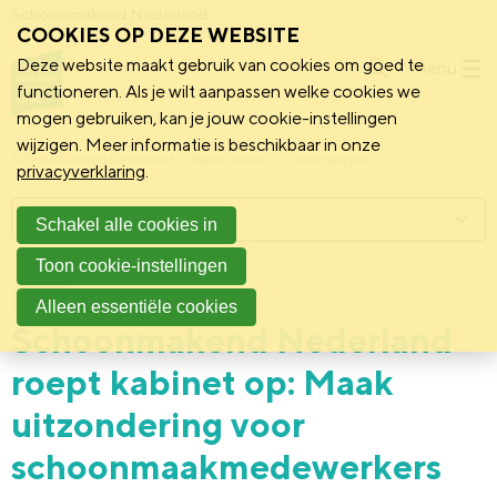
Schoonmakend Nederland
COOKIES OP DEZE WEBSITE
Deze website maakt gebruik van cookies om goed te
Menu
functioneren. Als je wilt aanpassen welke cookies we
mogen gebruiken, kan je jouw cookie-instellingen
wijzigen. Meer informatie is beschikbaar in onze
Schoonmakend Nederland
Kennisbank
Onderwerpen
privacyverklaring
.
Menu
Schakel alle cookies in
Toon cookie-instellingen
1 december 2021
Nieuws
Alleen essentiële cookies
Schoonmakend Nederland
roept kabinet op: Maak
uitzondering voor
schoonmaakmedewerkers