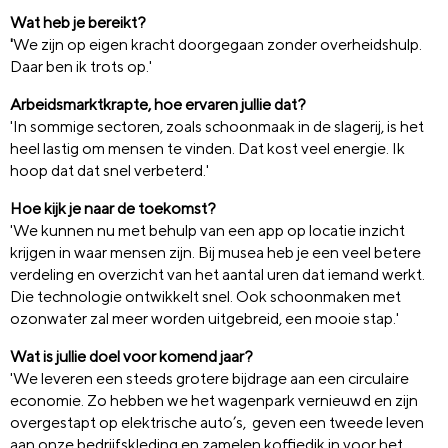
Wat heb je bereikt?
'
We zijn op eigen kracht doorgegaan zonder overheidshulp.
Daar ben ik trots op.'
Arbeidsmarktkrapte, hoe ervaren jullie dat?
'In sommige sectoren, zoals schoonmaak in de slagerij, is het
heel lastig om mensen te vinden. Dat kost veel energie. Ik
hoop dat dat snel verbeterd.'
Hoe kijk je naar de toekomst?
'We kunnen nu met behulp van een app op locatie inzicht
krijgen in waar mensen zijn. Bij musea heb je een veel betere
verdeling en overzicht van het aantal uren dat iemand werkt.
Die technologie ontwikkelt snel. Ook schoonmaken met
ozonwater zal meer worden uitgebreid, een mooie stap.'
Wat is jullie doel voor komend jaar?
'We leveren een steeds grotere bijdrage aan een circulaire
economie. Zo hebben we het wagenpark vernieuwd en zijn
overgestapt op elektrische auto’s, geven een tweede leven
aan onze bedrijfskleding en zamelen koffiedik in voor het