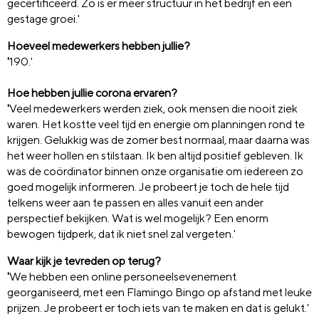
gecertificeerd. Zo is er meer structuur in het bedrijf en een
gestage groei.'
Hoeveel medewerkers hebben jullie?
'
190.'
Hoe hebben jullie corona ervaren?
'
Veel medewerkers werden ziek, ook mensen die nooit ziek
waren. Het kostte veel tijd en energie om planningen rond te
krijgen. Gelukkig was de zomer best normaal, maar daarna was
het weer hollen en stilstaan. Ik ben altijd positief gebleven. Ik
was de coördinator binnen onze organisatie om iedereen zo
goed mogelijk informeren. Je probeert je toch de hele tijd
telkens weer aan te passen en alles vanuit een ander
perspectief bekijken. Wat is wel mogelijk? Een enorm
bewogen tijdperk, dat ik niet snel zal vergeten.'
Waar kijk je tevreden op terug?
'
We hebben een online personeelsevenement
georganiseerd, met een Flamingo Bingo op afstand met leuke
prijzen. Je probeert er toch iets van te maken en dat is gelukt.'