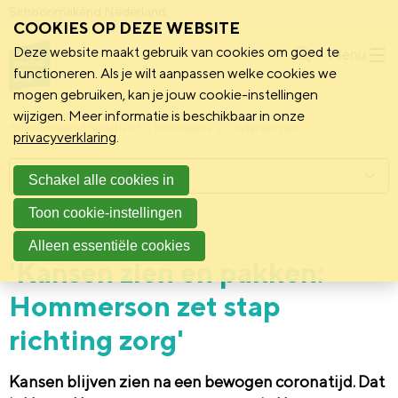
Schoonmakend Nederland
COOKIES OP DEZE WEBSITE
Deze website maakt gebruik van cookies om goed te
Menu
functioneren. Als je wilt aanpassen welke cookies we
mogen gebruiken, kan je jouw cookie-instellingen
wijzigen. Meer informatie is beschikbaar in onze
Schoonmakend Nederland
Kennisbank
Onderwerpen
privacyverklaring
.
Menu
Schakel alle cookies in
Toon cookie-instellingen
16 maart 2022
Vereniging
Alleen essentiële cookies
'Kansen zien en pakken:
Hommerson zet stap
richting zorg'
Kansen blijven zien na een bewogen coronatijd. Dat