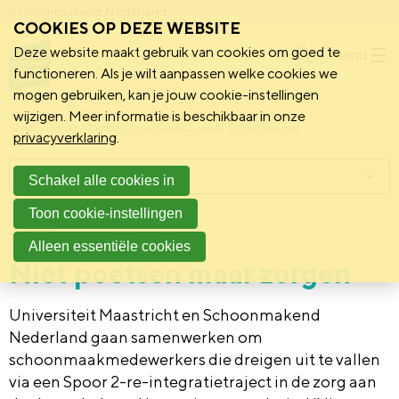
Schoonmakend Nederland
COOKIES OP DEZE WEBSITE
Deze website maakt gebruik van cookies om goed te
Menu
functioneren. Als je wilt aanpassen welke cookies we
mogen gebruiken, kan je jouw cookie-instellingen
wijzigen. Meer informatie is beschikbaar in onze
Schoonmakend Nederland
Kennisbank
Onderwerpen
privacyverklaring
.
Menu
Schakel alle cookies in
Toon cookie-instellingen
22 maart 2022
Nieuws
Alleen essentiële cookies
Niet poetsen maar zorgen
Universiteit Maastricht en Schoonmakend
Nederland gaan samenwerken om
schoonmaakmedewerkers die dreigen uit te vallen
via een Spoor 2-re-integratietraject in de zorg aan