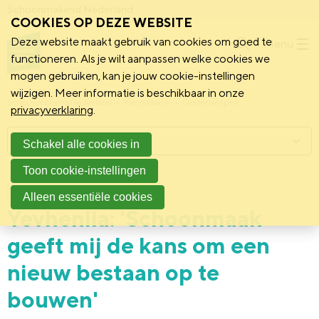
Schoonmakend Nederland
COOKIES OP DEZE WEBSITE
Deze website maakt gebruik van cookies om goed te
Menu
functioneren. Als je wilt aanpassen welke cookies we
mogen gebruiken, kan je jouw cookie-instellingen
wijzigen. Meer informatie is beschikbaar in onze
Schoonmakend Nederland
Kennisbank
Onderwerpen
privacyverklaring
.
Menu
Schakel alle cookies in
Toon cookie-instellingen
13 juni 2022
Vereniging
Alleen essentiële cookies
Yevheniia: 'Schoonmaak
geeft mij de kans om een
nieuw bestaan op te
bouwen'