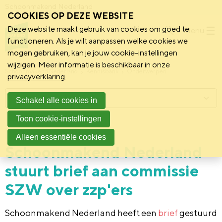
Schoonmakend Nederland
COOKIES OP DEZE WEBSITE
Deze website maakt gebruik van cookies om goed te
Menu
functioneren. Als je wilt aanpassen welke cookies we
mogen gebruiken, kan je jouw cookie-instellingen
wijzigen. Meer informatie is beschikbaar in onze
Schoonmakend Nederland
Kennisbank
Onderwerpen
privacyverklaring
.
Menu
Schakel alle cookies in
Toon cookie-instellingen
28 juni 2022
Standpunt
Alleen essentiële cookies
Schoonmakend Nederland
stuurt brief aan commissie
SZW over zzp'ers
Schoonmakend Nederland heeft een
brief
gestuurd