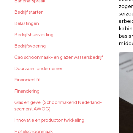
Banenafspraak
zogen
Bedrijf starten
seizo
arbei
Belastingen
kabin
Bedrijfshuisvesting
basis
midde
Bedrijfsvoering
Cao schoonmaak- en glazenwassersbedrijf
Duurzaam ondernemen
Financieel fit
Financiering
Glas en gevel (Schoonmakend Nederland-
segment AWOG)
Innovatie en productontwikkeling
Hotelschoonmaak