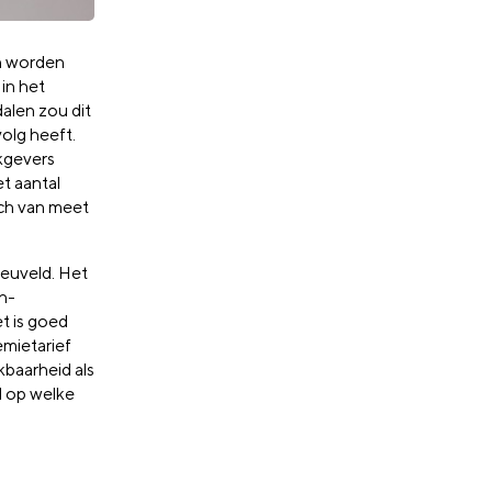
n worden
 in het
alen zou dit
volg heeft.
rkgevers
t aantal
ch van meet
neuveld. Het
n-
t is goed
emietarief
kbaarheid als
d op welke