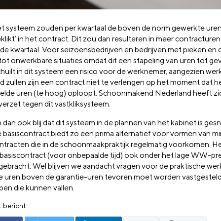
t systeem zouden per kwartaal de boven de norm gewerkte ure
klikt’ in het contract. Dit zou dan resulteren in meer contracturen
de kwartaal. Voor seizoensbedrijven en bedrijven met pieken en d
 tot onwerkbare situaties omdat dit een stapeling van uren tot ge
huilt in dit systeem een risico voor de werknemer, aangezien we
d zullen zijn een contract niet te verlengen op het moment dat he
elde uren (te hoog) oploopt. Schoonmakend Nederland heeft zi
 verzet tegen dit vastkliksysteem.
 dan ook blij dat dit systeem in de plannen van het kabinet is ges
 basiscontract biedt zo een prima alternatief voor vormen van mi
tracten die in de schoonmaakpraktijk regelmatig voorkomen. He
t basiscontract (voor onbepaalde tijd) ook onder het lage WW-pr
gebracht. Wel blijven we aandacht vragen voor de praktische wer
e uren boven de garantie-uren tevoren moet worden vastgestel
ppen die kunnen vallen.
t bericht