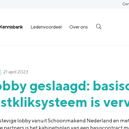
Con
Kennisbank
Ledenvoordeel
Over ons
21 april 2023
bby geslaagd: basis
stkliksysteem is ver
stevige lobby vanuit Schoonmakend Nederland en met
le partners is het kabinetsplan van een basiscontract m