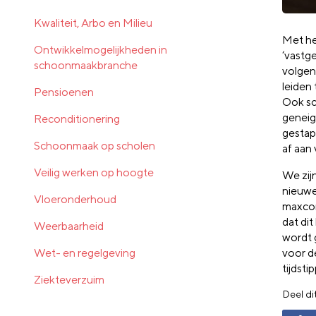
Kwaliteit, Arbo en Milieu
Met he
Ontwikkelmogelijkheden in
‘vastge
schoonmaakbranche
volgen
leiden
Pensioenen
Ook sc
geneig
Reconditionering
gestap
Schoonmaak op scholen
af aan
Veilig werken op hoogte
We zijn
nieuwe
Vloeronderhoud
maxcon
dat di
Weerbaarheid
wordt 
Wet- en regelgeving
voor d
tijdsti
Ziekteverzuim
Deel di