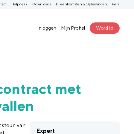
tact
Helpdesk
Downloads
Bijeenkomsten & Opleidingen
Pers
Inloggen
Mijn Profiel
Word lid
contract met
vallen
 steun van
Expert
et