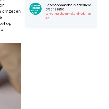
or
Schoonmakend Nederland
0736483850
n omzet en
schoon@schoonmakendnederlan
e
d.nl
ket op
de