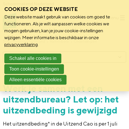
Schoonmakend Nederland
COOKIES OP DEZE WEBSITE
Deze website maakt gebruik van cookies om goed te
Menu
functioneren. Als je wilt aanpassen welke cookies we
mogen gebruiken, kan je jouw cookie-instellingen
wijzigen. Meer informatie is beschikbaar in onze
Schoonmakend Nederland
Kennisbank
Onderwerpen
privacyverklaring
.
Menu
Schakel alle cookies in
Toon cookie-instellingen
7 augustus 2023
Praktijk
Alleen essentiële cookies
Werk je samen met een
uitzendbureau? Let op: het
uitzendbeding is gewijzigd
Het uitzendbeding* in de Uitzend Cao is per 1 juli