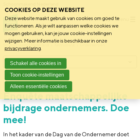
Schoonmakend Nederland
COOKIES OP DEZE WEBSITE
Deze website maakt gebruik van cookies om goed te
Menu
functioneren. Als je wilt aanpassen welke cookies we
mogen gebruiken, kan je jouw cookie-instellingen
wijzigen. Meer informatie is beschikbaar in onze
Schoonmakend Nederland
Kennisbank
Onderwerpen
privacyverklaring
.
Menu
Schakel alle cookies in
Toon cookie-instellingen
11 september 2023
Nieuws
Alleen essentiële cookies
Enquête maatschappelijke
bijdrage ondernemers. Doe
mee!
In het kader van de Dag van de Ondernemer doet