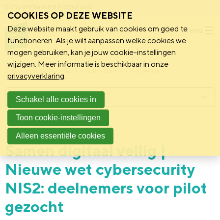
Schoonmakend Nederland
COOKIES OP DEZE WEBSITE
Deze website maakt gebruik van cookies om goed te
Menu
functioneren. Als je wilt aanpassen welke cookies we
mogen gebruiken, kan je jouw cookie-instellingen
wijzigen. Meer informatie is beschikbaar in onze
Schoonmakend Nederland
Kennisbank
Onderwerpen
privacyverklaring
.
Menu
Schakel alle cookies in
Toon cookie-instellingen
25 september 2023
Vereniging
Alleen essentiële cookies
Samen digitaal veilig |
Nieuwe wet cybersecurity
NIS2: deelnemers voor pilot
gezocht