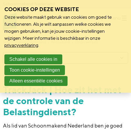
Schoonmakend Nederland
COOKIES OP DEZE WEBSITE
Deze website maakt gebruik van cookies om goed te
Menu
functioneren. Als je wilt aanpassen welke cookies we
mogen gebruiken, kan je jouw cookie-instellingen
wijzigen. Meer informatie is beschikbaar in onze
Schoonmakend Nederland
Kennisbank
Onderwerpen
privacyverklaring
.
Menu
Schakel alle cookies in
Toon cookie-instellingen
25 september 2023
Vereniging
Alleen essentiële cookies
TrackJack | Hoe zit het met
de controle van de
Belastingdienst?
Als lid van Schoonmakend Nederland ben je goed