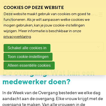
Schoonmakend Nederland
COOKIES OP DEZE WEBSITE
Deze website maakt gebruik van cookies om goed te
Menu
functioneren. Als je wilt aanpassen welke cookies we
mogen gebruiken, kan je jouw cookie-instellingen
wijzigen. Meer informatie is beschikbaar in onze
Schoonmakend Nederland
Kennisbank
Onderwerpen
privacyverklaring
.
Menu
Schakel alle cookies in
Toon cookie-instellingen
12 april 2024
Achtergrond
Alleen essentiële cookies
De overgang. Wat kan een
medewerker doen?
In de Week van de Overgang besteden we elke dag
aandacht aan de overgang. Elke vrouw krijgt met de
overgang te maken. Van alle vrouwen in de