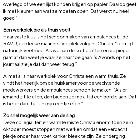
overlegd of we een lijst konden krijgen op papier. Daarop geef
ik met kleuren aan wat ze moeten doen. Dat werkt nu heel
goed.”
Een werkplek die als thuis voelt
Haar vaste klus is het schoonmaken van ambulances bij de
RAVU, een leuke maar heftige plek volgens Christa. “Je krijgt
natuurlijk veel mee. Als we aan de koffie zitten en de pieper
gaat af dan weet je waar ze naar toe gaan. ’s Avonds op het
journaal zie je dat dan weer terug.”
Al met al is haar werkplek voor Christa een warm thuis. Ze
vindt het heerlijk om de huiskamer voor de wachtende
medewerkers en de ambulances schoon te maken. “Als er
iemand zit te eten, dan bieden ze me altijd een bordje aan. Dat
is beter dan thuis in mijn eentje eten.”
Zo snel mogelijk weer aan de slag
Deze collegialiteit en warmte miste Christa enorm toen ze in
oktober moest stoppen met werken omdat een verdacht
plekje onder haar voet kanker bleek te zijn. Ze onderging