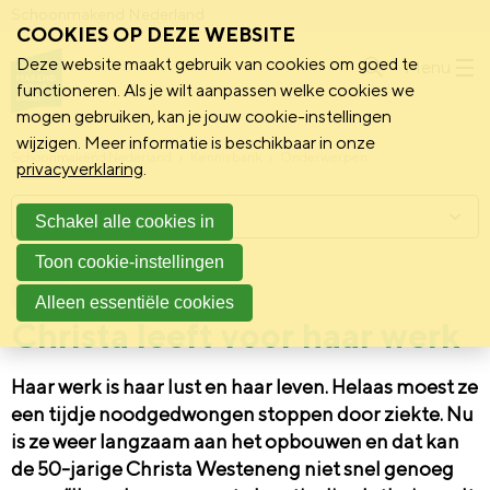
Schoonmakend Nederland
COOKIES OP DEZE WEBSITE
Deze website maakt gebruik van cookies om goed te
Menu
functioneren. Als je wilt aanpassen welke cookies we
mogen gebruiken, kan je jouw cookie-instellingen
wijzigen. Meer informatie is beschikbaar in onze
Schoonmakend Nederland
Kennisbank
Onderwerpen
privacyverklaring
.
Menu
Schakel alle cookies in
Toon cookie-instellingen
10 juni 2024
Praktijk
Alleen essentiële cookies
Christa leeft voor haar werk
Haar werk is haar lust en haar leven. Helaas moest ze
een tijdje noodgedwongen stoppen door ziekte. Nu
is ze weer langzaam aan het opbouwen en dat kan
de 50-jarige Christa Westeneng niet snel genoeg