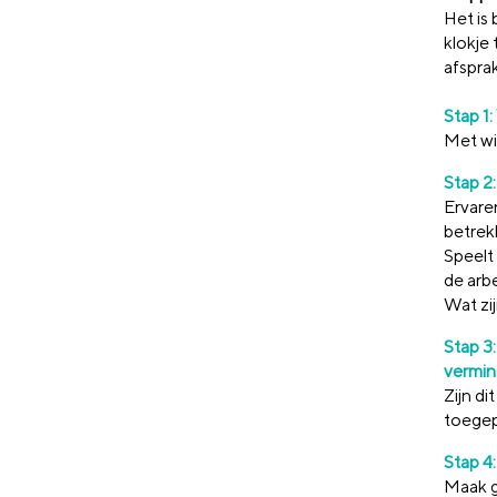
Het is
klokje 
afsprak
Stap 1
Met wie
Stap 2
Ervare
betrekk
Speelt 
de arb
Wat zi
Stap 3:
vermin
Zijn di
toege
Stap 4
Maak g