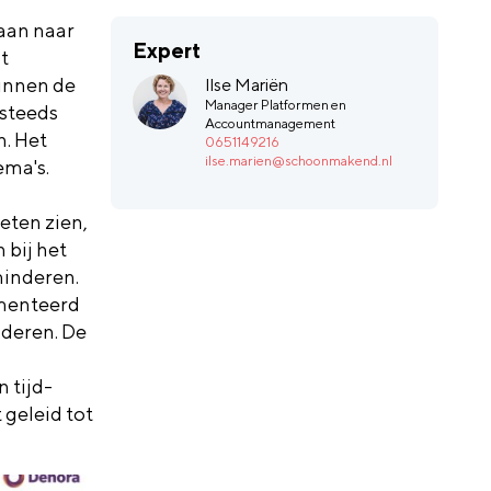
an naar
Expert
t
innen de
Ilse Mariën
Manager Platformen en
 steeds
Accountmanagement
n. Het
0651149216
ilse.marien@schoonmakend.nl
ema's.
eten zien,
 bij het
minderen.
imenteerd
nderen. De
 tijd-
 geleid tot