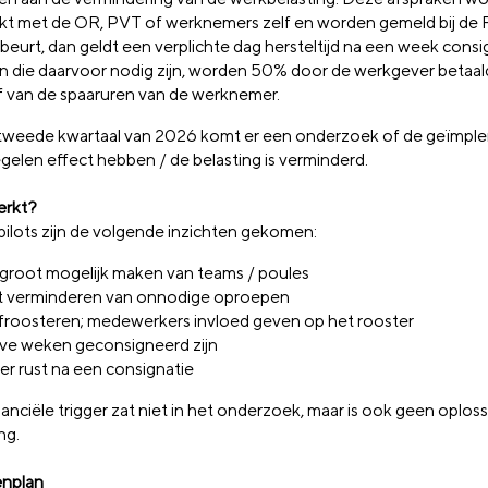
t met de OR, PVT of werknemers zelf en worden gemeld bij de R
beurt, dan geldt een verplichte dag hersteltijd na een week consi
n die daarvoor nodig zijn, worden 50% door de werkgever betaa
f van de spaaruren van de werknemer.
 tweede kwartaal van 2026 komt er een onderzoek of de geïmp
gelen effect hebben / de belasting is verminderd.
erkt?
 pilots zijn de volgende inzichten gekomen:
groot mogelijk maken van teams / poules
 verminderen van onnodige oproepen
froosteren; medewerkers invloed geven op het rooster
ve weken geconsigneerd zijn
r rust na een consignatie
anciële trigger zat niet in het onderzoek, maar is ook geen oplos
ng.
nplan