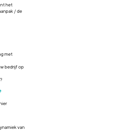
ant het
 aanpak / de
ing met
uw bedrijf op
f?
e
nier
dynamiek van