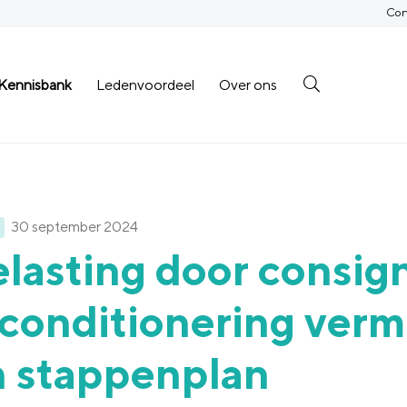
Con
Kennisbank
Ledenvoordeel
Over ons
30 september 2024
lasting door consign
conditionering verm
n stappenplan