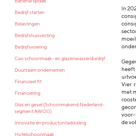
Banenafspraak
In 20
Bedrijf starten
consi
consi
Belastingen
secto
Bedrijfshuisvesting
moeil
onder
Bedrijfsvoering
Cao schoonmaak- en glazenwassersbedrijf
Gegev
heeft
Duurzaam ondernemen
uitvo
Financieel fit
Vier 
met m
Financiering
roost
Glas en gevel (Schoonmakend Nederland-
gecon
segment AWOG)
voor-t
de vo
Innovatie en productontwikkeling
Hotelschoonmaak