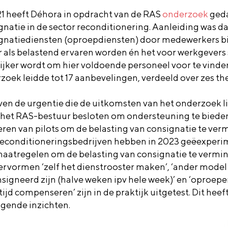
21 heeft Déhora in opdracht van de RAS
onderzoek
geda
gnatie in de sector reconditionering. Aanleiding was da
gnatiediensten (oproepdiensten) door medewerkers b
r als belastend ervaren worden én het voor werkgevers
ijker wordt om hier voldoende personeel voor te vinde
zoek leidde tot 17 aanbevelingen, verdeeld over zes th
en de urgentie die de uitkomsten van het onderzoek li
 het RAS-bestuur besloten om ondersteuning te bieden
eren van pilots om de belasting van consignatie te ver
reconditioneringsbedrijven hebben in 2023 geëexper
aatregelen om de belasting van consignatie te vermi
ervormen ‘zelf het dienstrooster maken’, ‘ander model
signeerd zijn (halve weken ipv hele week)’ en ‘oproepen
ijd compenseren’ zijn in de praktijk uitgetest. Dit heeft
lgende inzichten.