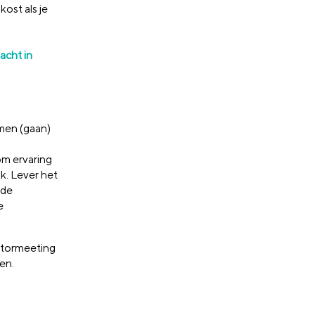
kost als je
acht in
omen (gaan)
om ervaring
k. Lever het
 de
e
ctormeeting
en.