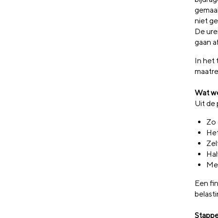
gemaak
niet ge
De ure
gaan a
In het
maatre
Wat w
Uit de
Zo 
Het
Zel
Hal
Mee
Een fin
belasti
Stappe