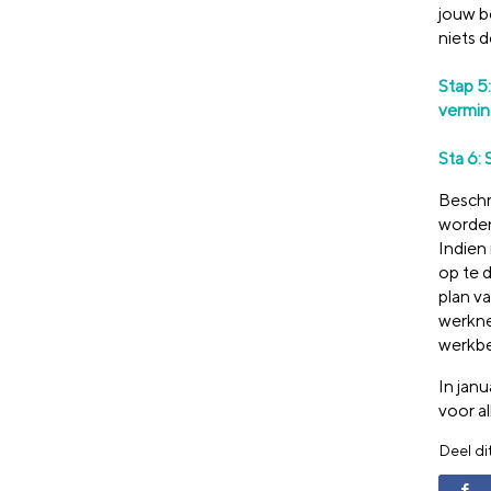
jouw be
niets d
Stap 5
vermin
Sta 6: 
Beschr
worden
Indien 
op te 
plan v
werkne
werkbel
In jan
voor a
Deel di