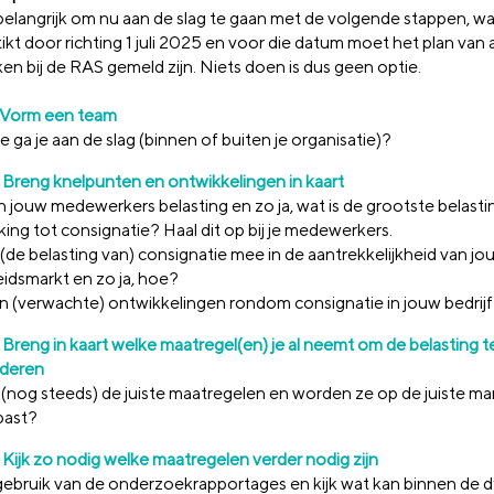
 belangrijk om nu aan de slag te gaan met de volgende stappen, w
tikt door richting 1 juli 2025 en voor die datum moet het plan van
en bij de RAS gemeld zijn. Niets doen is dus geen optie.
: Vorm een team
 ga je aan de slag (binnen of buiten je organisatie)?
: Breng knelpunten en ontwikkelingen in kaart
n jouw medewerkers belasting en zo ja, wat is de grootste belast
ing tot consignatie? Haal dit op bij je medewerkers.
(de belasting van) consignatie mee in de aantrekkelijkheid van jo
eidsmarkt en zo ja, hoe?
jn (verwachte) ontwikkelingen rondom consignatie in jouw bedrij
 Breng in kaart welke maatregel(en) je al neemt om de belasting t
deren
t (nog steeds) de juiste maatregelen en worden ze op de juiste ma
past?
: Kijk zo nodig welke maatregelen verder nodig zijn
ebruik van de onderzoekrapportages en kijk wat kan binnen de 