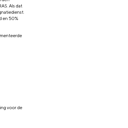
AS. Als dat
gnatiedienst.
ld en 50%
lementeerde
sing voor de