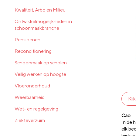
Kwaliteit, Arbo en Milieu
Ontwikkelmogelijkheden in
schoonmaakbranche
Pensioenen
Reconditionering
Schoonmaak op scholen
Veilig werken op hoogte
Vloeronderhoud
Weerbaarheid
Kli
Wet- en regelgeving
Cao
Ziekteverzuim
In de h
elk bed
bijdra