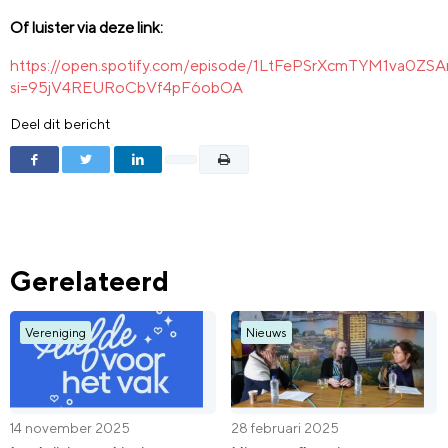
Of luister via deze link:
https://open.spotify.com/episode/1LtFePSrXcmTYM1va0ZSA
si=95jV4REURoCbVf4pF6obOA
Deel dit bericht
Gerelateerd
Vereniging
Nieuws
14 november 2025
28 februari 2025