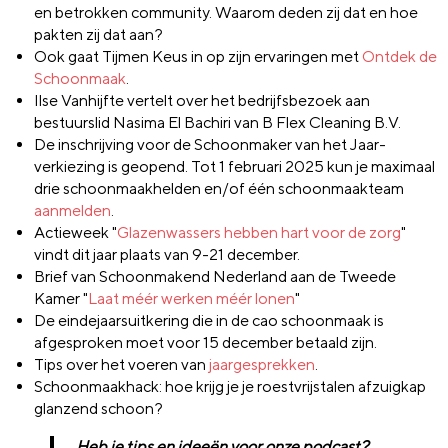
en betrokken community. Waarom deden zij dat en hoe
pakten zij dat aan?
Ook gaat Tijmen Keus in op zijn ervaringen met
Ontdek de
Schoonmaak
.
Ilse Vanhijfte vertelt over het bedrijfsbezoek aan
bestuurslid Nasima El Bachiri van B Flex Cleaning B.V.
De inschrijving voor de Schoonmaker van het Jaar-
verkiezing is geopend. Tot 1 februari 2025 kun je maximaal
drie schoonmaakhelden en/of één schoonmaakteam
aanmelden
.
Actieweek "
Glazenwassers hebben hart voor de zorg
"
vindt dit jaar plaats van 9-21 december.
Brief van Schoonmakend Nederland aan de Tweede
Kamer "
Laat méér werken méér lonen
"
De eindejaarsuitkering die in de cao schoonmaak is
afgesproken moet voor 15 december betaald zijn.
Tips over het voeren van
jaargesprekken
.
Schoonmaakhack: hoe krijg je je roestvrijstalen afzuigkap
glanzend schoon?
Heb je tips en ideeën voor onze podcast?