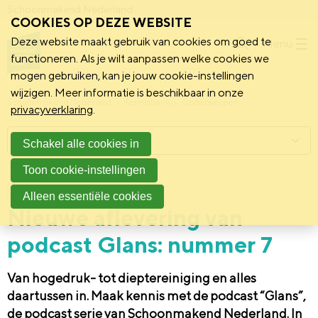
Schoonmakend Nederland
COOKIES OP DEZE WEBSITE
Deze website maakt gebruik van cookies om goed te
Menu
functioneren. Als je wilt aanpassen welke cookies we
mogen gebruiken, kan je jouw cookie-instellingen
wijzigen. Meer informatie is beschikbaar in onze
Schoonmakend Nederland
Kennisbank
Onderwerpen
privacyverklaring
.
Menu
Schakel alle cookies in
Toon cookie-instellingen
17 december 2024
Nieuws
Alleen essentiële cookies
Nieuwe aflevering van
podcast Glans: nummer 7
Van hogedruk- tot dieptereiniging en alles
daartussen in. Maak kennis met de podcast “Glans”,
de podcast serie van Schoonmakend Nederland. In