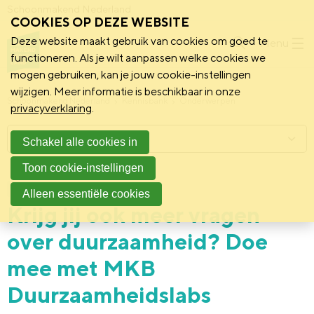
Schoonmakend Nederland
COOKIES OP DEZE WEBSITE
Deze website maakt gebruik van cookies om goed te
Menu
functioneren. Als je wilt aanpassen welke cookies we
mogen gebruiken, kan je jouw cookie-instellingen
wijzigen. Meer informatie is beschikbaar in onze
Schoonmakend Nederland
Kennisbank
Onderwerpen
privacyverklaring
.
Menu
Schakel alle cookies in
Toon cookie-instellingen
27 mei 2026
Vereniging
Alleen essentiële cookies
Krijg jij ook meer vragen
over duurzaamheid? Doe
mee met MKB
Duurzaamheidslabs