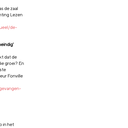
s de zaal
chting Lezen
tueel/de-
neindig'
kt dat de
die groei? En
ste
eur Fonville
pgevangen-
 in het