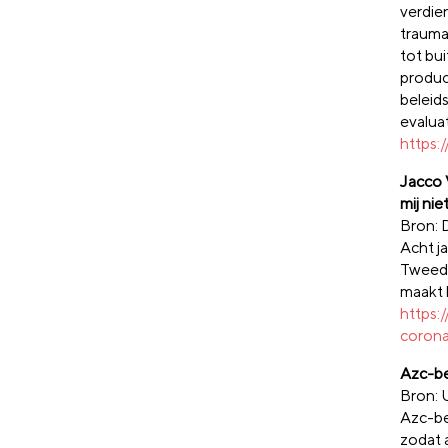
verdie
trauma 
tot bu
produc
beleid
evalua
https:
Jacco 
mij nie
Bron:
Acht j
Tweede
maakt 
https:
corona
Azc-be
Bron:
Azc-be
zodat 