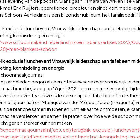
e aflevering van de podcast Glans gaan Tamara van Ark en Ilse Vanh
k met Erik Ruijters, operationeel directeur en sinds kort mede-ei
s Schoon. Aanleiding is een bijzonder jubileum: het familiebedrij
lik exclusief lunchevent Vrouwelijk leiderschap aan tafel: een mid
ting, kennisdeling en energie
//www.schoonmakendnederland.nl/kennisbank/artikel/2026/06
(28)-met-blankers-schoon
lik exclusief lunchevent Vrouwelijk leiderschap aan tafel: een mid
ting, kennisdeling en energie
Schoonmaakjournaal
e jaar geleden begon als een interviewserie over vrouwelijk leide
maakbranche, kreeg op 16 juni 2026 een concreet vervolg. Tijde
ieve lunchevent Vrouwelijk leiderschap aan tafel brachten Esther 
nmaakjournaal) en Monique van der Meijde-Zuure (Progenta) vr
s uit de branche samen in Rhenen. Om elkaar te ontmoeten, elkaar
schap te versterken en samen te praten over hoe we de schoon
chtiger en sterker kunnen maken.
//schoonmaakjournaal.nl/actueel/terugblik-exclusief-lunchevent
schap-aan-tafel-een-middag-vol-ontmoeting-kennisdeling-en-e