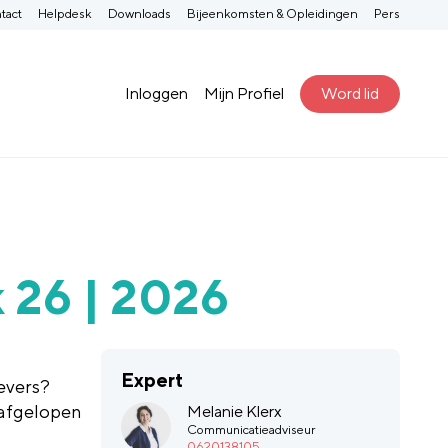
tact
Helpdesk
Downloads
Bijeenkomsten & Opleidingen
Pers
Inloggen
Mijn Profiel
Word lid
 26 | 2026
Expert
evers?
 afgelopen
Melanie Klerx
Communicatieadviseur
0620138105