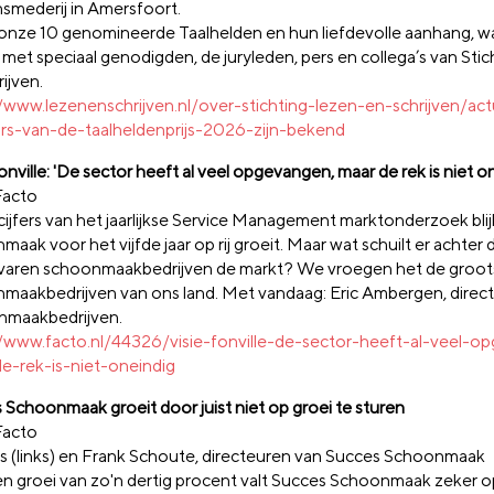
smederij in Amersfoort.
onze 10 genomineerde Taalhelden en hun liefdevolle aanhang, wa
 met speciaal genodigden, de juryleden, pers en collega’s van Sti
ijven.
//www.lezenenschrijven.nl/over-stichting-lezen-en-schrijven/ac
rs-van-de-taalheldenprijs-2026-zijn-bekend
onville: 'De sector heeft al veel opgevangen, maar de rek is niet o
Facto
cijfers van het jaarlijkse Service Management marktonderzoek blij
aak voor het vijfde jaar op rij groeit. Maar wat schuilt er achter 
varen schoonmaakbedrijven de markt? We vroegen het de groot
maakbedrijven van ons land. Met vandaag: Eric Ambergen, direct
maakbedrijven.
//www.facto.nl/44326/visie-fonville-de-sector-heeft-al-veel-o
e-rek-is-niet-oneindig
 Schoonmaak groeit door juist niet op groei te sturen
Facto
s (links) en Frank Schoute, directeuren van Succes Schoonmaak
n groei van zo'n dertig procent valt Succes Schoonmaak zeker op