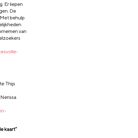
 Er liepen
egen. De
 Met behulp
elijkheden
oornemen van
ielzoekers
esvolle-
e Thijs
 Nerissa
in-
e kaart”