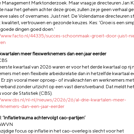
e Management Marktonderzoek. Maar vraag je directeuren Jan K
e naar het geheim achter deze groei, zullen ze je geen verhaal g
ieve sales of overnames. Juist niet. De Volendamse directeuren s
 kwaliteit, vertrouwen en gezonde keuzes. Kes: 'Groei is een simp
 goede dingen goed doen.'
//www.facto.nl/44335/succes-schoonmaak-groeit-door-juist-ni
ren
e kwartalen meer flexwerknemers dan een jaar eerder
 CBS
 eerste kwartaal van 2026 waren er voor het derde kwartaal op rij
mers met een flexibele arbeidsrelatie dan in hetzelfde kwartaal e
 Er zijn vooral meer oproep- of invalkrachten en werknemers met e
verband zonder uitzicht op een vast dienstverband. Dat meldt he
 voor de Statistiek (CBS).
//www.cbs.nl/nl-nl/nieuws/2026/26/al-drie-kwartalen-meer-
rknemers-dan-een-jaar-eerder
‘Inflatietrauma achtervolgt cao-partijen’
 AWVN
ijdige focus op inflatie in het cao-overleg is slecht voor het