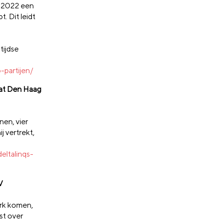
n 2022 een
. Dit leidt
tijdse
-partijen/
dat Den Haag
en, vier
 vertrekt,
ltalinqs-
V
erk komen,
st over