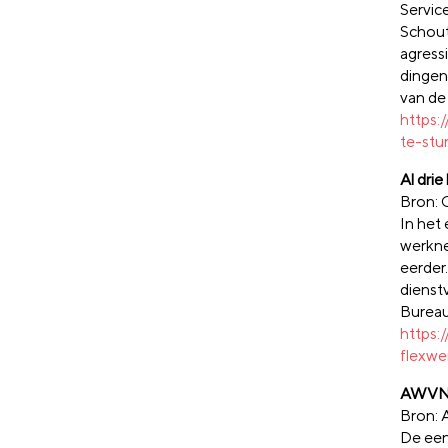
Servic
Schout
agress
dingen:
van de
https:
te-stu
Al dri
Bron:
In het
werkne
eerder.
dienst
Bureau
https:
flexwe
AWVN: 
Bron:
De eenz