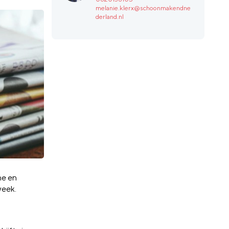
melanie.klerx@schoonmakendne
derland.nl
he en
week.