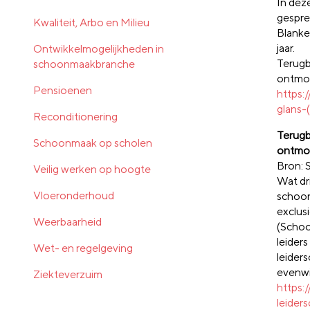
In dez
gespre
Kwaliteit, Arbo en Milieu
Blanker
jaar.
Ontwikkelmogelijkheden in
Terugb
schoonmaakbranche
ontmoe
Pensioenen
https:
glans-
Reconditionering
Terugb
Schoonmaak op scholen
ontmoe
Bron: 
Veilig werken op hoogte
Wat dri
Vloeronderhoud
schoon
exclus
Weerbaarheid
(Schoo
leider
Wet- en regelgeving
leider
evenwi
Ziekteverzuim
https:
leider