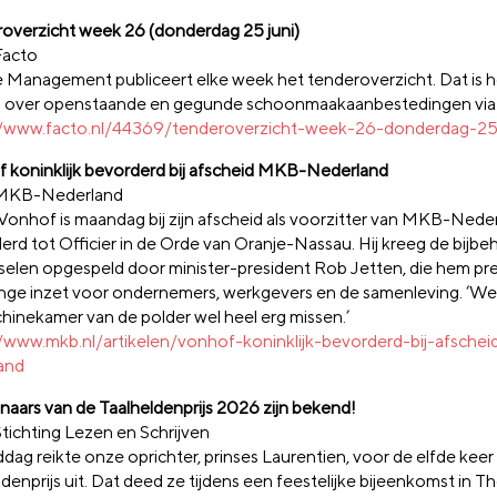
overzicht week 26 (donderdag 25 juni)
Facto
e Management publiceert elke week het tenderoverzicht. Dat is h
 over openstaande en gegunde schoonmaakaanbestedingen via
//www.facto.nl/44369/tenderoverzicht-week-26-donderdag-25
 koninklijk bevorderd bij afscheid MKB-Nederland
 MKB-Nederland
Vonhof is maandag bij zijn afscheid als voorzitter van MKB-Nede
erd tot Officier in de Orde van Oranje-Nassau. Hij kreeg de bijb
rselen opgespeld door minister-president Rob Jetten, die hem pre
ange inzet voor ondernemers, werkgevers en de samenleving. ‘We 
hinekamer van de polder wel heel erg missen.’
//www.mkb.nl/artikelen/vonhof-koninklijk-bevorderd-bij-afsche
and
naars van de Taalheldenprijs 2026 zijn bekend!
Stichting Lezen en Schrijven
dag reikte onze oprichter, prinses Laurentien, voor de elfde keer
denprijs uit. Dat deed ze tijdens een feestelijke bijeenkomst in T