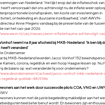
nvermogen van Nederland. ‘Het lijkt erop dat de inflatieschok va
heeft veroorzaakt dat ons achtervolgt nu de inflatie weer oploopt
itenproportionele loonafspraken, ten koste van investeringen in
tiviteit, ontwikkeling en duurzame inzetbaarheid,’ stelt AWVN-
sdirecteur Anne Megens vandaag bij de presentatie van de tussen
tie van het cao-jaar 2026.
//www.awvn.nl/cao/nieuws/awvn-inflatietrauma-achtervolgt-cao
Vonhof neemt na 8 jaar afscheid bij MKB-Nederland: ‘Ik ben blij 
t heeft veranderd’
 De Ondernemer
aar bij MKB-Nederland leverden Jacco Vonhof 152 bewindsperson
 Kamers, corona, regeldruk en een hoop Haagse lessen op. Nu hij
hij de balans op: wat veranderde hij voor ondernemers?
//www.deondernemer.nl/actueel/jacco-vonhof-mkb-nederland-de
-regeldruk-politiek~48c934e
woners aan het werk door succesvolle pilots COA, VNG en UW
 UWV
woners kunnen met de juiste begeleiding makkelijker aan het w
arbeidspotentieel beter benut wordt. En bewoners zijn enthousia