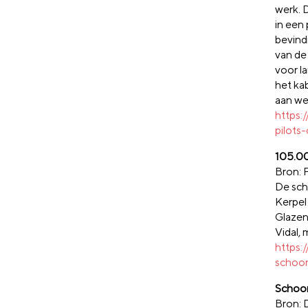
werk. 
in een
bevind
van de
voor l
het ka
aan we
https:
pilots
105.00
Bron: 
De sch
Kerpel
Glazen
Vidal,
https:
schoo
Schoon
Bron: 