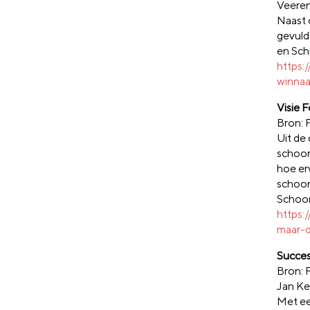
Veeren
Naast 
gevuld
en Schr
https:
winnaa
Visie F
Bron: 
Uit de 
schoonm
hoe er
schoon
Schoon
https:
maar-d
Succes
Bron: 
Jan Ke
Met ee