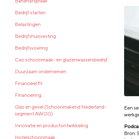
Banenafspraak
Bedrijf starten
Belastingen
Bedrijfshuisvesting
Bedrijfsvoering
Cao schoonmaak- en glazenwassersbedrijf
Duurzaam ondernemen
Financieel fit
Financiering
Glas en gevel (Schoonmakend Nederland-
Een se
segment AWOG)
werkge
Innovatie en productontwikkeling
Podcas
Bron:
Hotelschoonmaak