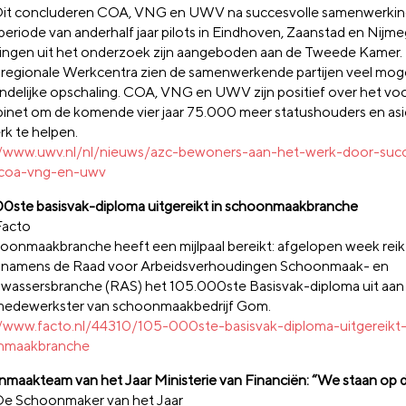
Dit concluderen COA, VNG en UWV na succesvolle samenwerking.
 periode van anderhalf jaar pilots in Eindhoven, Zaanstad en Nijm
ingen uit het onderzoek zijn aangeboden aan de Tweede Kamer.
 regionale Werkcentra zien de samenwerkende partijen veel mog
andelijke opschaling. COA, VNG en UWV zijn positief over het v
binet om de komende vier jaar 75.000 meer statushouders en as
rk te helpen.
//www.uwv.nl/nl/nieuws/azc-bewoners-aan-het-werk-door-succ
-coa-vng-en-uwv
0ste basisvak-diploma uitgereikt in schoonmaakbranche
Facto
oonmaakbranche heeft een mijlpaal bereikt: afgelopen week reikt
 namens de Raad voor Arbeidsverhoudingen Schoonmaak- en
wassersbranche (RAS) het 105.000ste Basisvak-diploma uit aan
 medewerkster van schoonmaakbedrijf Gom.
//www.facto.nl/44310/105-000ste-basisvak-diploma-uitgereikt-
nmaakbranche
maakteam van het Jaar Ministerie van Financiën: “We staan op d
De Schoonmaker van het Jaar