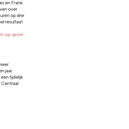
es en Frank
even over
turen op drie
el resultaat
et-op-groei-
 meer
en jaar
en tijdelijk
t Centraal