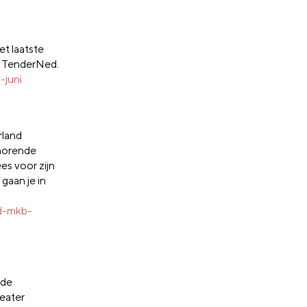
et laatste
 TenderNed.
-juni
rland
ehorende
es voor zijn
gaan je in
id-mkb-
 de
heater