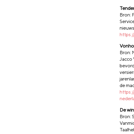
Tender
Bron: 
Servic
nieuws
https:
Vonhof
Bron:
Jacco 
bevord
versie
jarenl
de mac
https:
nederl
De win
Bron: 
Vanmid
Taalhel