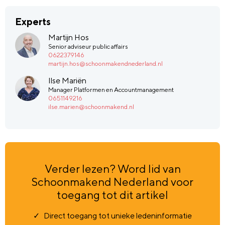
Experts
Martijn Hos
Senior adviseur public affairs
0622379146
martijn.hos@schoonmakendnederland.nl
Ilse Mariën
Manager Platformen en Accountmanagement
0651149216
ilse.marien@schoonmakend.nl
Verder lezen? Word lid van
Schoonmakend Nederland voor
toegang tot dit artikel
Direct toegang tot unieke ledeninformatie