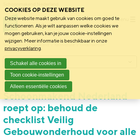
Schoonmakend Nederland
COOKIES OP DEZE WEBSITE
Deze website maakt gebruik van cookies om goed te
Menu
functioneren. Als je wilt aanpassen welke cookies we
mogen gebruiken, kan je jouw cookie-instellingen
wijzigen. Meer informatie is beschikbaar in onze
Schoonmakend Nederland
Kennisbank
Onderwerpen
privacyverklaring
.
Menu
Schakel alle cookies in
Toon cookie-instellingen
30 juni 2026
Politiek
Alleen essentiële cookies
Schoonmakend Nederland
roept op: behoud de
checklist Veilig
Gebouwonderhoud voor alle