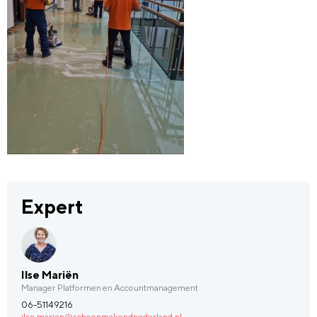
Expert
Ilse Mariën
Manager Platformen en Accountmanagement
06-51149216
ilse.marien@schoonmakendnederland.nl