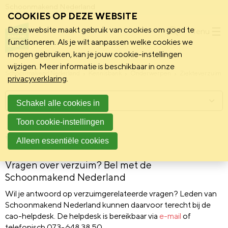
Schoonmakend Nederland
COOKIES OP DEZE WEBSITE
Deze website maakt gebruik van cookies om goed te
Menu
functioneren. Als je wilt aanpassen welke cookies we
mogen gebruiken, kan je jouw cookie-instellingen
wijzigen. Meer informatie is beschikbaar in onze
Schoonmakend Nederland
Kennisbank
Onderwerpen
Ziekteverzuim
privacyverklaring
.
Menu
Schakel alle cookies in
Toon cookie-instellingen
Verzuimdesk
Alleen essentiële cookies
Vragen over verzuim? Bel met de
Schoonmakend Nederland
Wil je antwoord op verzuimgerelateerde vragen? Leden van
Schoonmakend Nederland kunnen daarvoor terecht bij de
cao-helpdesk. De helpdesk is bereikbaar via
e-mail
of
telefonisch 073-648 38 50.