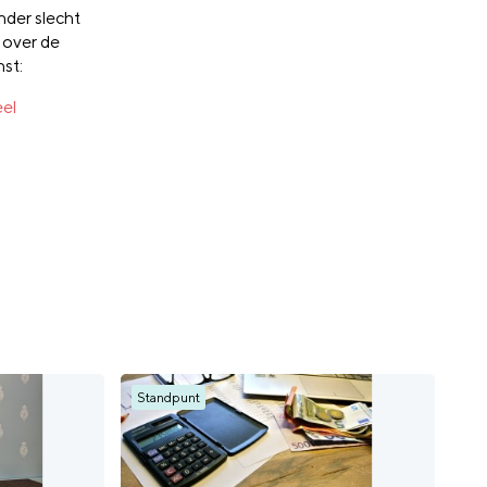
nder slecht
 over de
nst:
eel
Standpunt