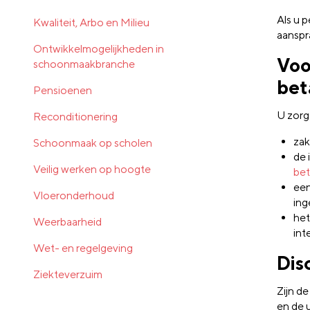
Als u p
Kwaliteit, Arbo en Milieu
aanspra
Ontwikkelmogelijkheden in
Voo
schoonmaakbranche
bet
Pensioenen
U zorgt
Reconditionering
zak
Schoonmaak op scholen
de 
Veilig werken op hoogte
bet
een
Vloeronderhoud
ing
het
Weerbaarheid
int
Wet- en regelgeving
Dis
Ziekteverzuim
Zijn de
en de 