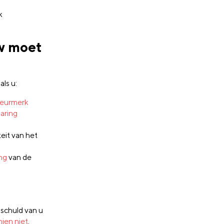
k
w moet
als u:
eurmerk
laring
eit van het
ng
van de
 schuld van u
hien niet
.