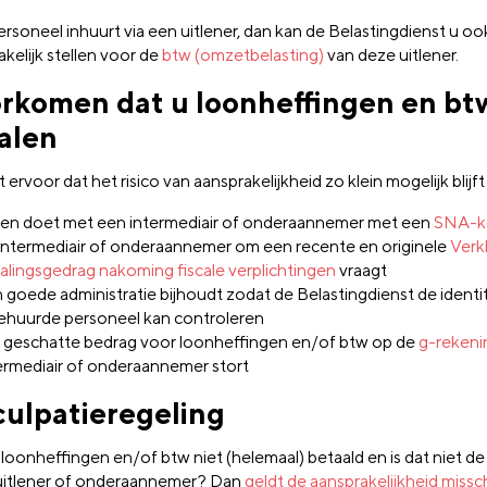
ersoneel inhuurt via een uitlener, dan kan de Belastingdienst u oo
kelijk stellen voor de
btw (omzetbelasting)
van deze uitlener.
rkomen dat u loonheffingen en bt
alen
 ervoor dat het risico van aansprakelijkheid zo klein mogelijk blijft 
en doet met een intermediair of onderaannemer met een
SNA-k
intermediair of onderaannemer om een recente en originele
Verk
alingsgedrag nakoming fiscale verplichtingen
vraagt
 goede administratie bijhoudt zodat de Belastingdienst de identit
ehuurde personeel kan controleren
 geschatte bedrag voor loonheffingen en/of btw op de
g-rekeni
ermediair of onderaannemer stort
culpatieregeling
 loonheffingen en/of btw niet (helemaal) betaald en is dat niet de
uitlener of onderaannemer? Dan
geldt de aansprakelijkheid missc