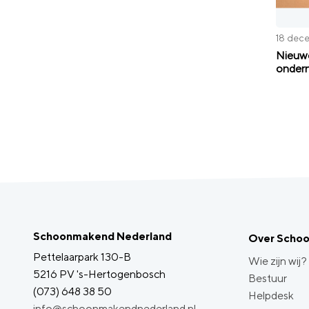
18 dec
Nieuwe
ondern
Schoonmakend Nederland
Over Scho
Pettelaarpark 130-B
Wie zijn wij?
5216 PV 's-Hertogenbosch
Bestuur
(073) 648 38 50
Helpdesk
info@schoonmakendnederland.nl