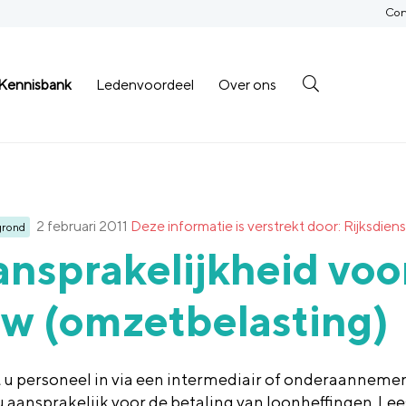
Con
Kennisbank
Ledenvoordeel
Over ons
2 februari 2011
Deze informatie is verstrekt door: Rijksd
grond
nsprakelijkheid voo
w (omzetbelasting)
 u personeel in via een intermediair of onderaanneme
u aansprakelijk voor de betaling van loonheffingen. Le