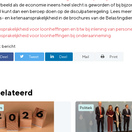
rbeeld als de economie ineens heel slecht is geworden of bij bijzo
U kunt dan een beroep doen op de disculpatieregeling. Lees meer
rs- en ketenaansprakelijkheid in de brochures van de Belastingdie
sprakelijkheid voor loonheffingen en btw bij inlening van person
sprakelijkheid voor loonheffingen bij onderaanneming
t bericht
Deel
Tweet
Deel
Mail
Print
elateerd
ws
Politiek