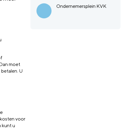
Ondernemersplein KVK
u
of
 Dan moet
 betalen. U
de
 kosten voor
n kunt u