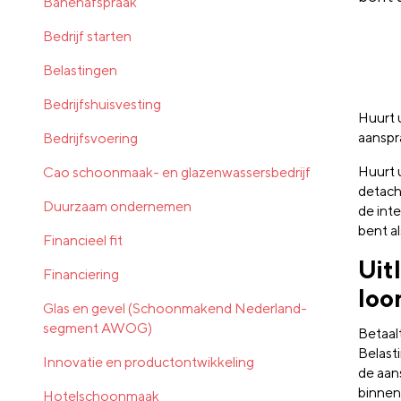
Banenafspraak
Bedrijf starten
Belastingen
Bedrijfshuisvesting
Huurt 
aanspr
Bedrijfsvoering
Huurt u
Cao schoonmaak- en glazenwassersbedrijf
detach
Duurzaam ondernemen
de int
bent al
Financieel fit
Uit
Financiering
loo
Glas en gevel (Schoonmakend Nederland-
segment AWOG)
Betaal
Belast
Innovatie en productontwikkeling
de aan
binnen
Hotelschoonmaak