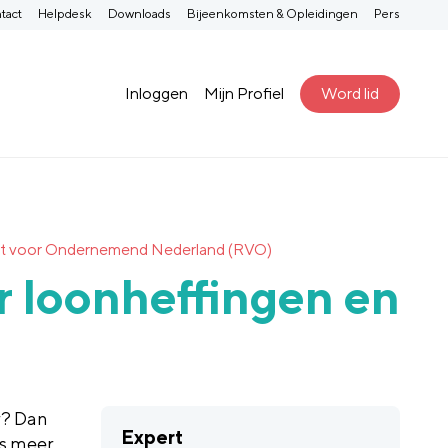
tact
Helpdesk
Downloads
Bijeenkomsten & Opleidingen
Pers
Inloggen
Mijn Profiel
Word lid
ienst voor Ondernemend Nederland (RVO)
r loonheffingen en
r? Dan
Expert
es meer