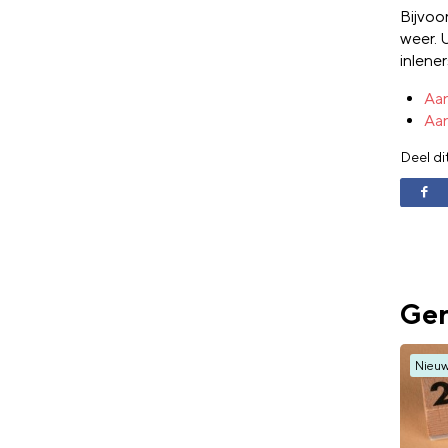
Bijvoo
weer. 
inlene
Aan
Aan
Deel di
Ger
Nieu