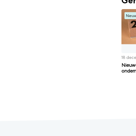
Ger
Nieu
18 dec
Nieuwe
ondern