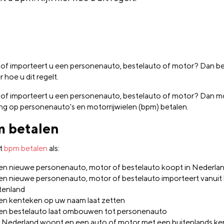
of importeert u een personenauto, bestelauto of motor? Dan be
er hoe u dit regelt.
of importeert u een personenauto, bestelauto of motor? Dan m
ing op personenauto's en motorrijwielen (bpm) betalen.
 betalen
t
bpm betalen
als:
en nieuwe personenauto, motor of bestelauto koopt in Nederla
en nieuwe personenauto, motor of bestelauto importeert vanuit
tenland
en kenteken op uw naam laat zetten
en bestelauto laat ombouwen tot personenauto
n Nederland woont en een auto of motor met een buitenlands k