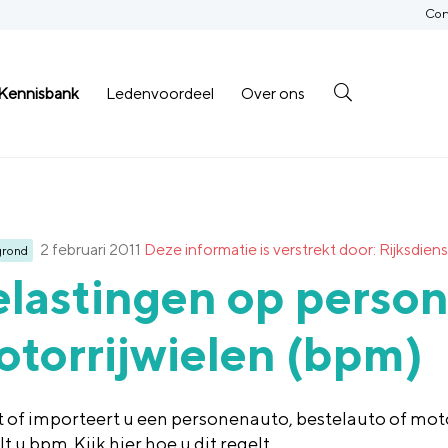
Con
Kennisbank
Ledenvoordeel
Over ons
2 februari 2011
Deze informatie is verstrekt door: Rijksd
grond
lastingen op person
torrijwielen (bpm)
 of importeert u een personenauto, bestelauto of mo
t u bpm. Kijk hier hoe u dit regelt.