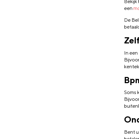
Bekijk
een
mo
De Bel
betaal
Zel
In een
Bijvoo
kentek
Bpm
Soms 
Bijvoor
buiten
Ond
Bent u
betale