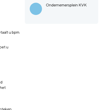
Ondernemersplein KVK
taalt u bpm.
oet u
nd
 het
enteken