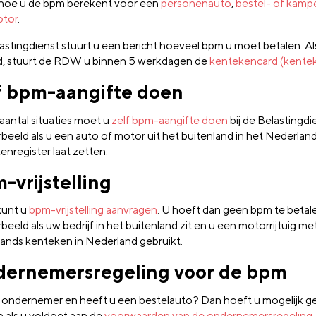
 hoe u de bpm berekent voor een
personenauto
,
bestel- of kamp
tor
.
astingdienst stuurt u een bericht hoeveel bpm u moet betalen. Al
d, stuurt de RDW u binnen 5 werkdagen de
kentekencard (kente
f bpm-aangifte doen
 aantal situaties moet u
zelf bpm-aangifte doen
bij de Belastingdi
rbeeld als u een auto of motor uit het buitenland in het Nederlan
enregister laat zetten.
-vrijstelling
kunt u
bpm-vrijstelling aanvragen
. U hoeft dan geen bpm te betal
beeld als uw bedrijf in het buitenland zit en u een motorrijtuig me
lands kenteken in Nederland gebruikt.
ernemersregeling voor de bpm
 ondernemer en heeft u een bestelauto? Dan hoeft u mogelijk g
n als u voldoet aan de
voorwaarden van de ondernemersregeling