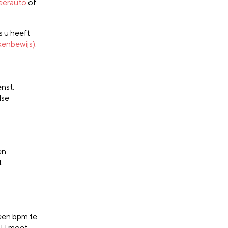
eerauto
of
s u heeft
kenbewijs)
.
enst.
dse
en.
t
een bpm te
. U moet