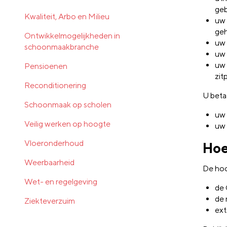
geb
Kwaliteit, Arbo en Milieu
uw 
geh
Ontwikkelmogelijkheden in
uw 
schoonmaakbranche
uw 
uw 
Pensioenen
zit
Reconditionering
U beta
Schoonmaak op scholen
uw 
Veilig werken op hoogte
uw 
Vloeronderhoud
Hoe
Weerbaarheid
De hoo
Wet- en regelgeving
de 
de 
Ziekteverzuim
ext