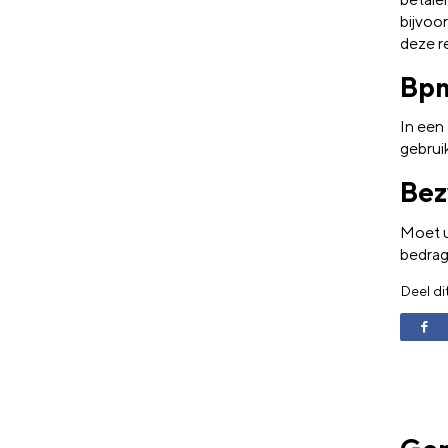
bijvoo
deze re
Bpm
In een 
gebrui
Bez
Moet u
bedrag
Deel di