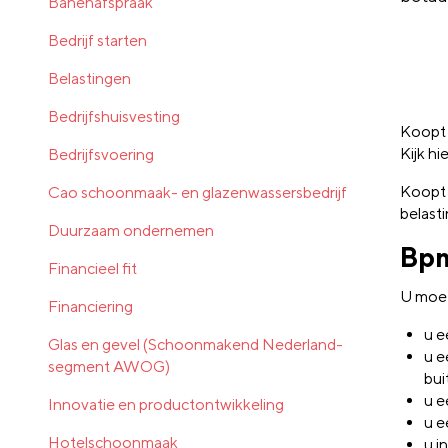
Banenafspraak
Bedrijf starten
Belastingen
Bedrijfshuisvesting
Koopt 
Kijk hi
Bedrijfsvoering
Koopt 
Cao schoonmaak- en glazenwassersbedrijf
belast
Duurzaam ondernemen
Bpm
Financieel fit
U moe
Financiering
u e
Glas en gevel (Schoonmakend Nederland-
u e
segment AWOG)
bui
u e
Innovatie en productontwikkeling
u e
Hotelschoonmaak
u i